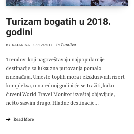
Turizam bogatih u 2018.
godini
in
Lutalica
POSTED
BY
KATARINA
03/12/2017
ON
Trendovi koji nagoveštavaju najpopularnije
destinacije za luksuzna putovanja pomalo
iznenađuju. Umesto toplih mora i ekskluzivnih rizort
kompleksa, u narednoj godini će se tražiti, kako
čuveni World Travel Monitor izveštaj objavljuje,
nešto sasvim drugo. Hladne destinacije…
Read More