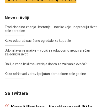
Novo u Avliji
Tradicionalna znanja i kretanje – navike koje unapređuju život
cele porodice
Kako odabrati savršeno ogledalo za kupatilo
Udomljavanje mačke – vodič za odgovornu negu i srećan
zajednički život
Da li je voda iz klima-uređaja dobra za zalivanje cveća?
Kako održavati zdrav i prijatan dom tokom cele godine
Sa Twittera