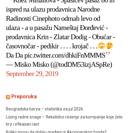
Knez Mihailova - Spasićev pasaž 80 ih
ispred na ulazu prodavnica Narodne
Radinosti Cinephoto odmah levo od
ulaza - a u pasažu Nameštaj Đorđević -
prodavnica Krin - Zlatar Dodig - Obućar -
časovnočar - pedikir . . . . krojač . . .
Da Da
pic.twitter.com/dhkiFnMMMS
— Misko Misko (@todDM53izjASpRe)
September 29, 2019
Preporuka
Beogradska berza – statistika za jul 2026.
Lizing radne snage – fleksibilno rešenje za kompanije koje žele
brz i efikasan rast
Koliko mogu da dobiju građani iz Akcionarskog fonda?