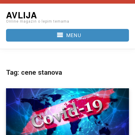
Skip
AVLIJA
to
Online magazin o lepim temama
content
MENU
Tag:
cene stanova