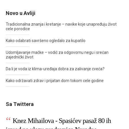
Novo u Avliji
Tradicionalna znanja i kretanje – navike koje unapređuju život
cele porodice
Kako odabrati savršeno ogledalo za kupatilo
Udomljavanje mačke – vodič za odgovornu negu i srećan
zajednički život
Da li je voda iz klima-uređaja dobra za zalivanje cveća?
Kako održavati zdrav i prijatan dom tokom cele godine
Sa Twittera
Knez Mihailova - Spasićev pasaž 80 ih