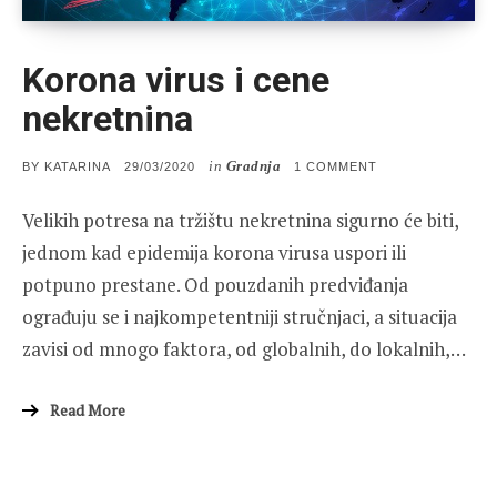
Korona virus i cene
nekretnina
in
Gradnja
POSTED
ON
BY
KATARINA
29/03/2020
1 COMMENT
ON
KORONA
VIRUS
Velikih potresa na tržištu nekretnina sigurno će biti,
I
CENE
jednom kad epidemija korona virusa uspori ili
NEKRETNINA
potpuno prestane. Od pouzdanih predviđanja
ograđuju se i najkompetentniji stručnjaci, a situacija
zavisi od mnogo faktora, od globalnih, do lokalnih,…
Read More