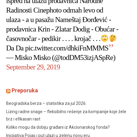
ispred na ulazu prodavnica Narodne
Radinosti Cinephoto odmah levo od
ulaza - a u pasažu Nameštaj Đorđević -
prodavnica Krin - Zlatar Dodig - Obućar -
časovnočar - pedikir . . . . krojač . . .
Da Da
pic.twitter.com/dhkiFnMMMS
— Misko Misko (@todDM53izjASpRe)
September 29, 2019
Preporuka
Beogradska berza – statistika za jul 2026.
Lizing radne snage – fleksibilno rešenje za kompanije koje žele
brz i efikasan rast
Koliko mogu da dobiju građani iz Akcionarskog fonda?
Inicijativa Pojas i put ulazi u zelenu novu eru