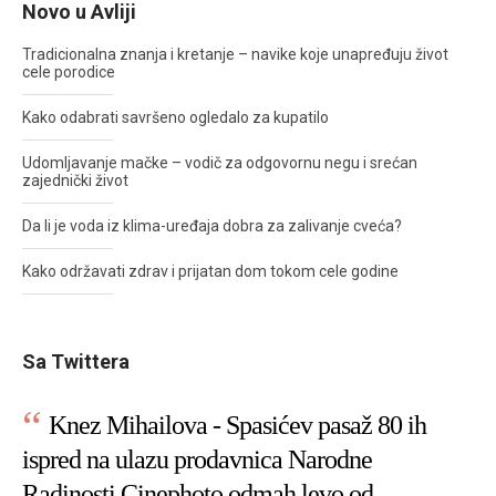
Novo u Avliji
Tradicionalna znanja i kretanje – navike koje unapređuju život
cele porodice
Kako odabrati savršeno ogledalo za kupatilo
Udomljavanje mačke – vodič za odgovornu negu i srećan
zajednički život
Da li je voda iz klima-uređaja dobra za zalivanje cveća?
Kako održavati zdrav i prijatan dom tokom cele godine
Sa Twittera
Knez Mihailova - Spasićev pasaž 80 ih
ispred na ulazu prodavnica Narodne
Radinosti Cinephoto odmah levo od