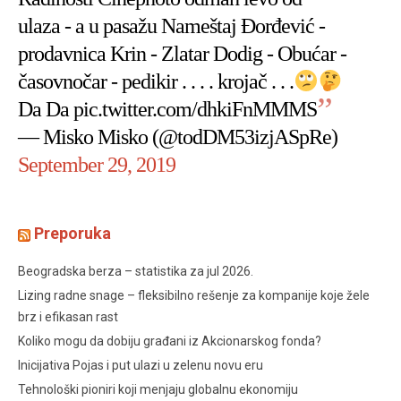
ulaza - a u pasažu Nameštaj Đorđević -
prodavnica Krin - Zlatar Dodig - Obućar -
časovnočar - pedikir . . . . krojač . . .
Da Da
pic.twitter.com/dhkiFnMMMS
— Misko Misko (@todDM53izjASpRe)
September 29, 2019
Preporuka
Beogradska berza – statistika za jul 2026.
Lizing radne snage – fleksibilno rešenje za kompanije koje žele
brz i efikasan rast
Koliko mogu da dobiju građani iz Akcionarskog fonda?
Inicijativa Pojas i put ulazi u zelenu novu eru
Tehnološki pioniri koji menjaju globalnu ekonomiju