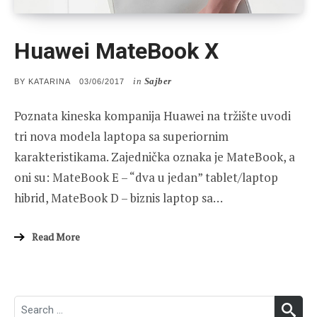
Huawei MateBook X
in
Sajber
POSTED
BY
KATARINA
03/06/2017
ON
Poznata kineska kompanija Huawei na tržište uvodi
tri nova modela laptopa sa superiornim
karakteristikama. Zajednička oznaka je MateBook, a
oni su: MateBook E – “dva u jedan” tablet/laptop
hibrid, MateBook D – biznis laptop sa…
Read More
Search
SEA