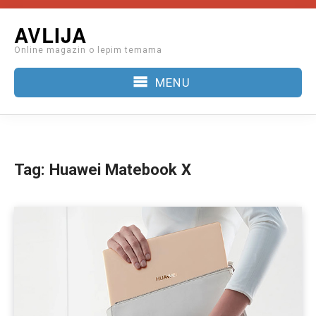
Skip
AVLIJA
to
Online magazin o lepim temama
content
MENU
Tag:
Huawei Matebook X