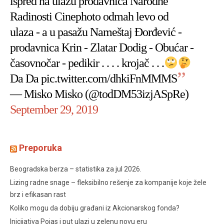
ispred na ulazu prodavnica Narodne
Radinosti Cinephoto odmah levo od
ulaza - a u pasažu Nameštaj Đorđević -
prodavnica Krin - Zlatar Dodig - Obućar -
časovnočar - pedikir . . . . krojač . . .
Da Da
pic.twitter.com/dhkiFnMMMS
— Misko Misko (@todDM53izjASpRe)
September 29, 2019
Preporuka
Beogradska berza – statistika za jul 2026.
Lizing radne snage – fleksibilno rešenje za kompanije koje žele
brz i efikasan rast
Koliko mogu da dobiju građani iz Akcionarskog fonda?
Inicijativa Pojas i put ulazi u zelenu novu eru