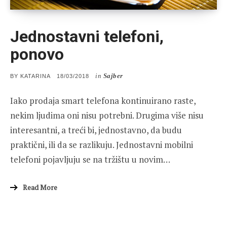
Jednostavni telefoni,
ponovo
in
Sajber
POSTED
BY
KATARINA
18/03/2018
ON
Iako prodaja smart telefona kontinuirano raste,
nekim ljudima oni nisu potrebni. Drugima više nisu
interesantni, a treći bi, jednostavno, da budu
praktični, ili da se razlikuju. Jednostavni mobilni
telefoni pojavljuju se na tržištu u novim…
Read More