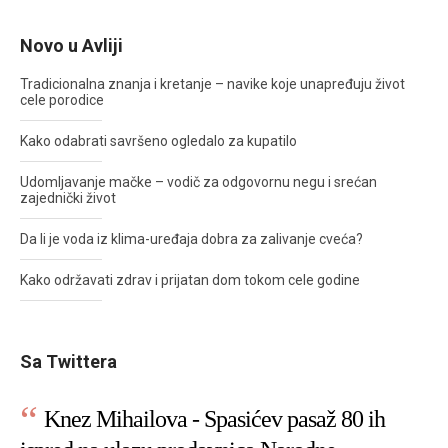
Novo u Avliji
Tradicionalna znanja i kretanje – navike koje unapređuju život
cele porodice
Kako odabrati savršeno ogledalo za kupatilo
Udomljavanje mačke – vodič za odgovornu negu i srećan
zajednički život
Da li je voda iz klima-uređaja dobra za zalivanje cveća?
Kako održavati zdrav i prijatan dom tokom cele godine
Sa Twittera
Knez Mihailova - Spasićev pasaž 80 ih