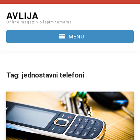
Skip
AVLIJA
to
Online magazin o lepim temama
content
MENU
Tag:
jednostavni telefoni