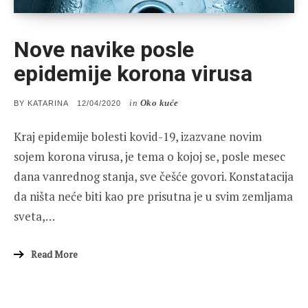
Nove navike posle
epidemije korona virusa
in
Oko kuće
POSTED
BY
KATARINA
12/04/2020
ON
Kraj epidemije bolesti kovid-19, izazvane novim
sojem korona virusa, je tema o kojoj se, posle mesec
dana vanrednog stanja, sve češće govori. Konstatacija
da ništa neće biti kao pre prisutna je u svim zemljama
sveta,…
Read More