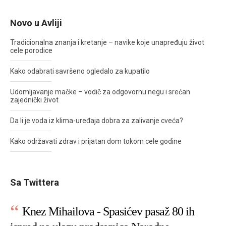
Novo u Avliji
Tradicionalna znanja i kretanje – navike koje unapređuju život
cele porodice
Kako odabrati savršeno ogledalo za kupatilo
Udomljavanje mačke – vodič za odgovornu negu i srećan
zajednički život
Da li je voda iz klima-uređaja dobra za zalivanje cveća?
Kako održavati zdrav i prijatan dom tokom cele godine
Sa Twittera
Knez Mihailova - Spasićev pasaž 80 ih