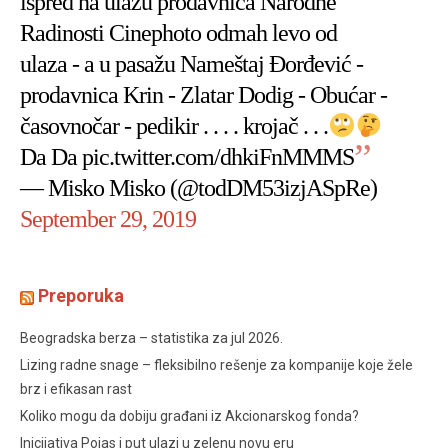
ispred na ulazu prodavnica Narodne
Radinosti Cinephoto odmah levo od
ulaza - a u pasažu Nameštaj Đorđević -
prodavnica Krin - Zlatar Dodig - Obućar -
časovnočar - pedikir . . . . krojač . . .
Da Da
pic.twitter.com/dhkiFnMMMS
— Misko Misko (@todDM53izjASpRe)
September 29, 2019
Preporuka
Beogradska berza – statistika za jul 2026.
Lizing radne snage – fleksibilno rešenje za kompanije koje žele
brz i efikasan rast
Koliko mogu da dobiju građani iz Akcionarskog fonda?
Inicijativa Pojas i put ulazi u zelenu novu eru