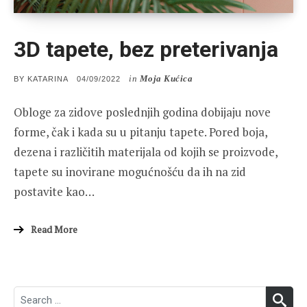
3D tapete, bez preterivanja
in
Moja Kućica
POSTED
BY
KATARINA
04/09/2022
ON
Obloge za zidove poslednjih godina dobijaju nove
forme, čak i kada su u pitanju tapete. Pored boja,
dezena i različitih materijala od kojih se proizvode,
tapete su inovirane mogućnošću da ih na zid
postavite kao…
Read More
Search
SEA