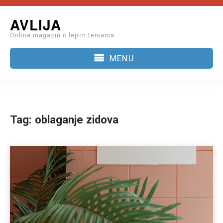
Skip
AVLIJA
to
Online magazin o lepim temama
content
MENU
Tag:
oblaganje zidova