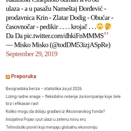
ulaza - a u pasažu Nameštaj Đorđević -
prodavnica Krin - Zlatar Dodig - Obućar -
časovnočar - pedikir . . . . krojač . . .
Da Da
pic.twitter.com/dhkiFnMMMS
— Misko Misko (@todDM53izjASpRe)
September 29, 2019
Preporuka
Beogradska berza – statistika za jul 2026.
Lizing radne snage – fleksibilno rešenje za kompanije koje žele
brz i efikasan rast
Koliko mogu da dobiju građani iz Akcionarskog fonda?
Inicijativa Pojas i put ulazi u zelenu novu eru
Tehnološki pioniri koji menjaju globalnu ekonomiju