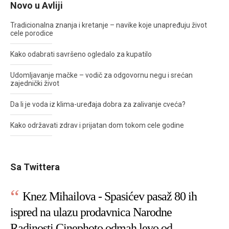
Novo u Avliji
Tradicionalna znanja i kretanje – navike koje unapređuju život
cele porodice
Kako odabrati savršeno ogledalo za kupatilo
Udomljavanje mačke – vodič za odgovornu negu i srećan
zajednički život
Da li je voda iz klima-uređaja dobra za zalivanje cveća?
Kako održavati zdrav i prijatan dom tokom cele godine
Sa Twittera
Knez Mihailova - Spasićev pasaž 80 ih
ispred na ulazu prodavnica Narodne
Radinosti Cinephoto odmah levo od