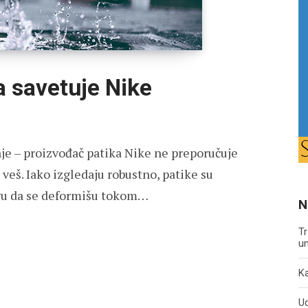
a savetuje Nike
e – proizvođač patika Nike ne preporučuje
veš. Iako izgledaju robustno, patike su
ogu da se deformišu tokom…
N
Tr
un
Ka
U