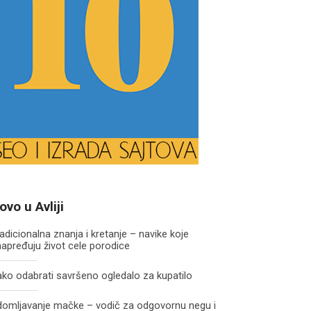
ovo u Avliji
adicionalna znanja i kretanje – navike koje
apređuju život cele porodice
ko odabrati savršeno ogledalo za kupatilo
domljavanje mačke – vodič za odgovornu negu i