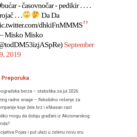
bućar - časovnočar - pedikir . . . .
rojač . . .
Da Da
ic.twitter.com/dhkiFnMMMS
 Misko Misko
@todDM53izjASpRe)
September
9, 2019
Preporuka
ogradska berza – statistika za jul 2026.
zing radne snage – fleksibilno rešenje za
mpanije koje žele brz i efikasan rast
liko mogu da dobiju građani iz Akcionarskog
onda?
icijativa Pojas i put ulazi u zelenu novu eru