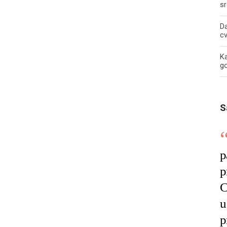
sr
Da
c
Ka
g
S
p
p
C
u
p