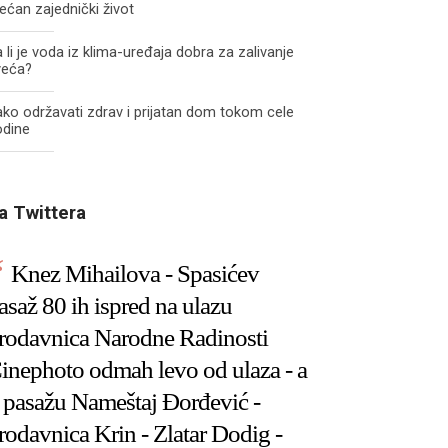
ećan zajednički život
 li je voda iz klima-uređaja dobra za zalivanje
veća?
ko održavati zdrav i prijatan dom tokom cele
odine
a Twittera
Knez Mihailova - Spasićev
asaž 80 ih ispred na ulazu
rodavnica Narodne Radinosti
inephoto odmah levo od ulaza - a
 pasažu Nameštaj Đorđević -
rodavnica Krin - Zlatar Dodig -