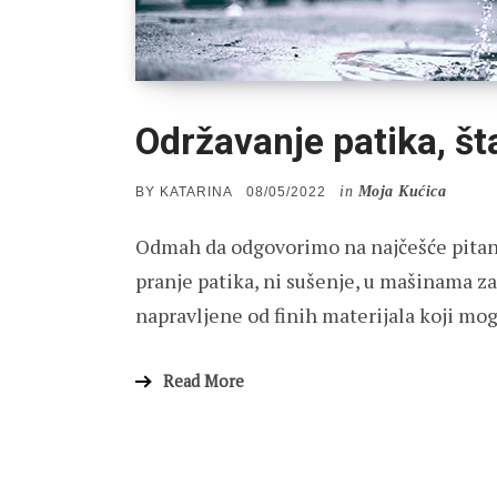
Održavanje patika, št
in
Moja Kućica
POSTED
BY
KATARINA
08/05/2022
ON
Odmah da odgovorimo na najčešće pitanj
pranje patika, ni sušenje, u mašinama za 
napravljene od finih materijala koji m
Read More