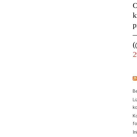
O
k
p
—
(
2
Be
Li
ko
Ko
f
In