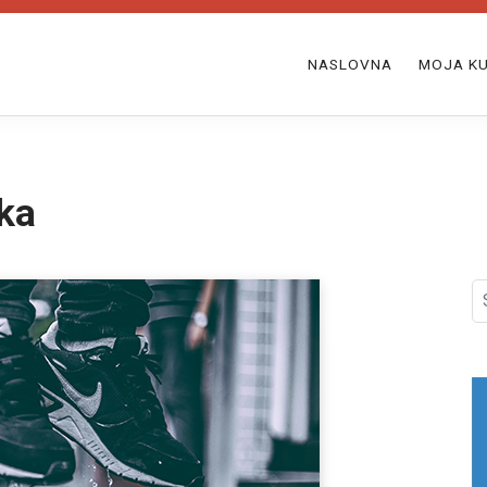
NASLOVNA
MOJA KU
ka
S
fo