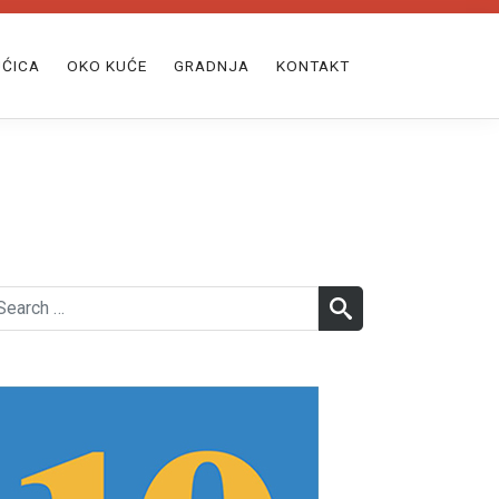
ĆICA
OKO KUĆE
GRADNJA
KONTAKT
earch
SEARCH
r: