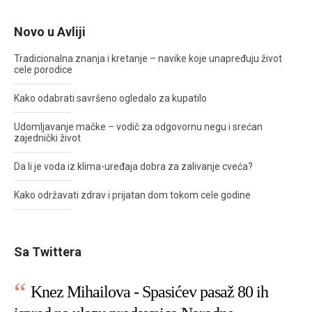
Novo u Avliji
Tradicionalna znanja i kretanje – navike koje unapređuju život
cele porodice
Kako odabrati savršeno ogledalo za kupatilo
Udomljavanje mačke – vodič za odgovornu negu i srećan
zajednički život
Da li je voda iz klima-uređaja dobra za zalivanje cveća?
Kako održavati zdrav i prijatan dom tokom cele godine
Sa Twittera
Knez Mihailova - Spasićev pasaž 80 ih