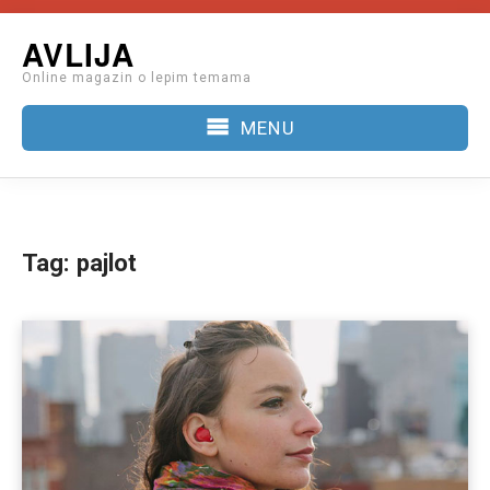
Skip
AVLIJA
to
Online magazin o lepim temama
content
MENU
Tag:
pajlot