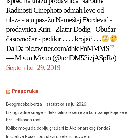
ispred na ulazu prodavnica Narodne
Radinosti Cinephoto odmah levo od
ulaza - a u pasažu Nameštaj Đorđević -
prodavnica Krin - Zlatar Dodig - Obućar -
časovnočar - pedikir . . . . krojač . . .
Da Da
pic.twitter.com/dhkiFnMMMS
— Misko Misko (@todDM53izjASpRe)
September 29, 2019
Preporuka
Beogradska berza – statistika za jul 2026.
Lizing radne snage – fleksibilno rešenje za kompanije koje žele
brz i efikasan rast
Koliko mogu da dobiju građani iz Akcionarskog fonda?
Inicijativa Pojas i put ulazi u zelenu novu eru