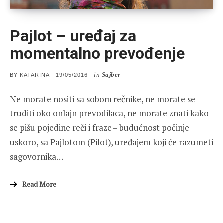
Pajlot – uređaj za
momentalno prevođenje
in
Sajber
POSTED
BY
KATARINA
19/05/2016
ON
Ne morate nositi sa sobom rečnike, ne morate se
truditi oko onlajn prevodilaca, ne morate znati kako
se pišu pojedine reči i fraze – budućnost počinje
uskoro, sa Pajlotom (Pilot), uređajem koji će razumeti
sagovornika…
Read More