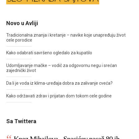
Novo u Avliji
Tradicionalna znanja i kretanje – navike koje unapređuju život
cele porodice
Kako odabrati savršeno ogledalo za kupatilo
Udomljavanje mačke – vodič za odgovornu negu i srećan
zajednički život
Da li je voda iz klima-uređaja dobra za zalivanje cveća?
Kako održavati zdrav i prijatan dom tokom cele godine
Sa Twittera