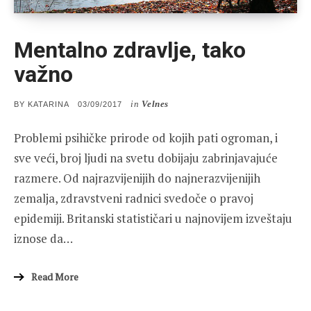
Mentalno zdravlje, tako
važno
in
Velnes
POSTED
BY
KATARINA
03/09/2017
ON
Problemi psihičke prirode od kojih pati ogroman, i
sve veći, broj ljudi na svetu dobijaju zabrinjavajuće
razmere. Od najrazvijenijih do najnerazvijenijih
zemalja, zdravstveni radnici svedoče o pravoj
epidemiji. Britanski statističari u najnovijem izveštaju
iznose da…
Read More