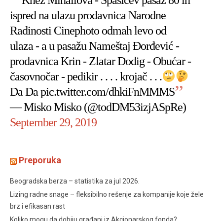
Knez Mihailova - Spasićev pasaž 80 ih
ispred na ulazu prodavnica Narodne
Radinosti Cinephoto odmah levo od
ulaza - a u pasažu Nameštaj Đorđević -
prodavnica Krin - Zlatar Dodig - Obućar -
časovnočar - pedikir . . . . krojač . . .
Da Da
pic.twitter.com/dhkiFnMMMS
— Misko Misko (@todDM53izjASpRe)
September 29, 2019
Preporuka
Beogradska berza – statistika za jul 2026.
Lizing radne snage – fleksibilno rešenje za kompanije koje žele
brz i efikasan rast
Koliko mogu da dobiju građani iz Akcionarskog fonda?