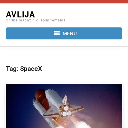
Skip
AVLIJA
to
Online magazin o lepim temama
content
MENU
Tag:
SpaceX