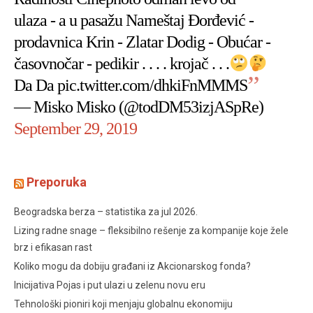
ulaza - a u pasažu Nameštaj Đorđević -
prodavnica Krin - Zlatar Dodig - Obućar -
časovnočar - pedikir . . . . krojač . . .
Da Da
pic.twitter.com/dhkiFnMMMS
— Misko Misko (@todDM53izjASpRe)
September 29, 2019
Preporuka
Beogradska berza – statistika za jul 2026.
Lizing radne snage – fleksibilno rešenje za kompanije koje žele
brz i efikasan rast
Koliko mogu da dobiju građani iz Akcionarskog fonda?
Inicijativa Pojas i put ulazi u zelenu novu eru
Tehnološki pioniri koji menjaju globalnu ekonomiju