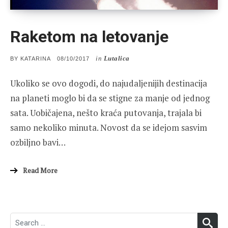
Raketom na letovanje
in
Lutalica
POSTED
BY
KATARINA
08/10/2017
ON
Ukoliko se ovo dogodi, do najudaljenijih destinacija
na planeti moglo bi da se stigne za manje od jednog
sata. Uobičajena, nešto kraća putovanja, trajala bi
samo nekoliko minuta. Novost da se idejom sasvim
ozbiljno bavi…
Read More
Search
SEA