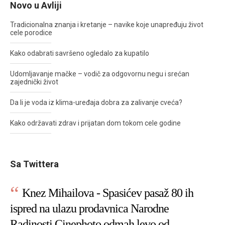
Novo u Avliji
Tradicionalna znanja i kretanje – navike koje unapređuju život
cele porodice
Kako odabrati savršeno ogledalo za kupatilo
Udomljavanje mačke – vodič za odgovornu negu i srećan
zajednički život
Da li je voda iz klima-uređaja dobra za zalivanje cveća?
Kako održavati zdrav i prijatan dom tokom cele godine
Sa Twittera
Knez Mihailova - Spasićev pasaž 80 ih
ispred na ulazu prodavnica Narodne
Radinosti Cinephoto odmah levo od