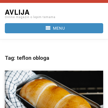
Skip
AVLIJA
to
Online magazin o lepim temama
content
MENU
Tag:
teflon obloga