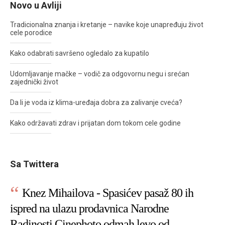
Novo u Avliji
Tradicionalna znanja i kretanje – navike koje unapređuju život
cele porodice
Kako odabrati savršeno ogledalo za kupatilo
Udomljavanje mačke – vodič za odgovornu negu i srećan
zajednički život
Da li je voda iz klima-uređaja dobra za zalivanje cveća?
Kako održavati zdrav i prijatan dom tokom cele godine
Sa Twittera
Knez Mihailova - Spasićev pasaž 80 ih
ispred na ulazu prodavnica Narodne
Radinosti Cinephoto odmah levo od