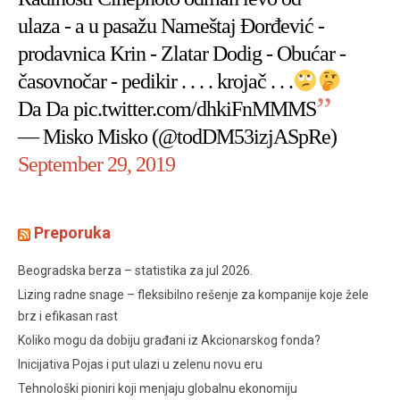
ulaza - a u pasažu Nameštaj Đorđević -
prodavnica Krin - Zlatar Dodig - Obućar -
časovnočar - pedikir . . . . krojač . . .
Da Da
pic.twitter.com/dhkiFnMMMS
— Misko Misko (@todDM53izjASpRe)
September 29, 2019
Preporuka
Beogradska berza – statistika za jul 2026.
Lizing radne snage – fleksibilno rešenje za kompanije koje žele
brz i efikasan rast
Koliko mogu da dobiju građani iz Akcionarskog fonda?
Inicijativa Pojas i put ulazi u zelenu novu eru
Tehnološki pioniri koji menjaju globalnu ekonomiju