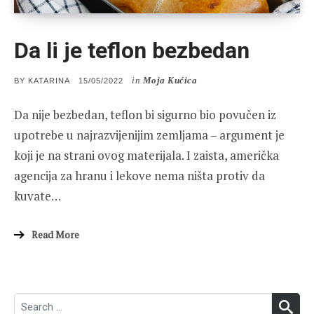
Da li je teflon bezbedan
in
Moja Kućica
POSTED
BY
KATARINA
15/05/2022
ON
Da nije bezbedan, teflon bi sigurno bio povučen iz
upotrebe u najrazvijenijim zemljama – argument je
koji je na strani ovog materijala. I zaista, američka
agencija za hranu i lekove nema ništa protiv da
kuvate…
Read More
Search
SEA