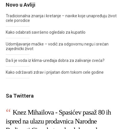
Novo u Avliji
Tradicionalna znanja i kretanje – navike koje unapređuju život
cele porodice
Kako odabrati savršeno ogledalo za kupatilo
Udomljavanje mačke – vodič za odgovornu negu i srećan
zajednički život
Da li je voda iz klima-uređaja dobra za zalivanje cveća?
Kako održavati zdrav i prijatan dom tokom cele godine
Sa Twittera
Knez Mihailova - Spasićev pasaž 80 ih
ispred na ulazu prodavnica Narodne