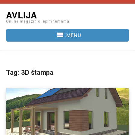
Skip
AVLIJA
to
Online magazin o lepim temama
content
MENU
Tag:
3D štampa