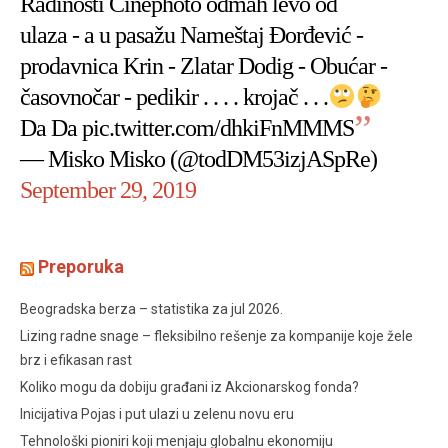
Radinosti Cinephoto odmah levo od
ulaza - a u pasažu Nameštaj Đorđević -
prodavnica Krin - Zlatar Dodig - Obućar -
časovnočar - pedikir . . . . krojač . . .
Da Da
pic.twitter.com/dhkiFnMMMS
— Misko Misko (@todDM53izjASpRe)
September 29, 2019
Preporuka
Beogradska berza – statistika za jul 2026.
Lizing radne snage – fleksibilno rešenje za kompanije koje žele
brz i efikasan rast
Koliko mogu da dobiju građani iz Akcionarskog fonda?
Inicijativa Pojas i put ulazi u zelenu novu eru
Tehnološki pioniri koji menjaju globalnu ekonomiju