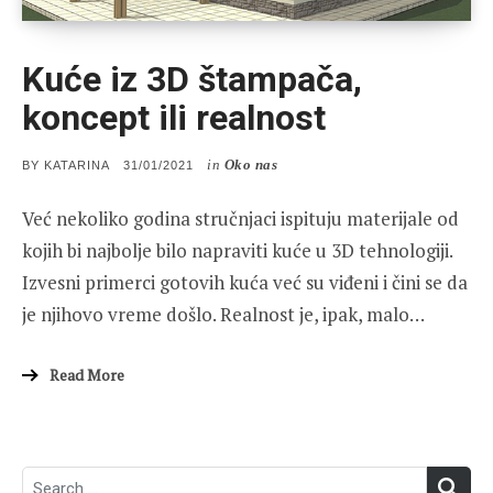
Kuće iz 3D štampača,
koncept ili realnost
in
Oko nas
POSTED
BY
KATARINA
31/01/2021
ON
Već nekoliko godina stručnjaci ispituju materijale od
kojih bi najbolje bilo napraviti kuće u 3D tehnologiji.
Izvesni primerci gotovih kuća već su viđeni i čini se da
je njihovo vreme došlo. Realnost je, ipak, malo…
Read More
Search
SEA