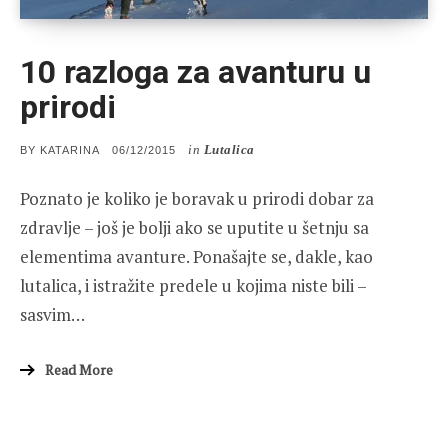
10 razloga za avanturu u
prirodi
in
Lutalica
POSTED
BY
KATARINA
06/12/2015
ON
Poznato je koliko je boravak u prirodi dobar za
zdravlje – još je bolji ako se uputite u šetnju sa
elementima avanture. Ponašajte se, dakle, kao
lutalica, i istražite predele u kojima niste bili –
sasvim…
Read More