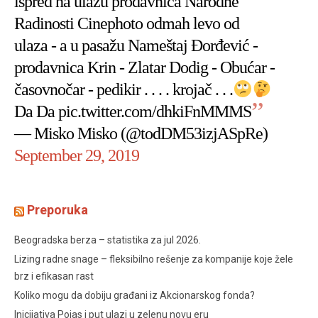
ispred na ulazu prodavnica Narodne
Radinosti Cinephoto odmah levo od
ulaza - a u pasažu Nameštaj Đorđević -
prodavnica Krin - Zlatar Dodig - Obućar -
časovnočar - pedikir . . . . krojač . . .
Da Da
pic.twitter.com/dhkiFnMMMS
— Misko Misko (@todDM53izjASpRe)
September 29, 2019
Preporuka
Beogradska berza – statistika za jul 2026.
Lizing radne snage – fleksibilno rešenje za kompanije koje žele
brz i efikasan rast
Koliko mogu da dobiju građani iz Akcionarskog fonda?
Inicijativa Pojas i put ulazi u zelenu novu eru