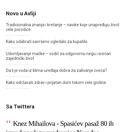
Novo u Avliji
Tradicionalna znanja i kretanje – navike koje unapređuju život
cele porodice
Kako odabrati savršeno ogledalo za kupatilo
Udomljavanje mačke – vodič za odgovornu negu i srećan
zajednički život
Da li je voda iz klima-uređaja dobra za zalivanje cveća?
Kako održavati zdrav i prijatan dom tokom cele godine
Sa Twittera
Knez Mihailova - Spasićev pasaž 80 ih