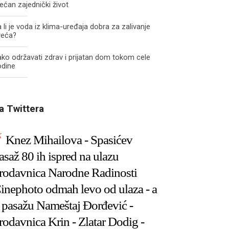
ećan zajednički život
 li je voda iz klima-uređaja dobra za zalivanje
veća?
ko održavati zdrav i prijatan dom tokom cele
odine
a Twittera
Knez Mihailova - Spasićev
asaž 80 ih ispred na ulazu
rodavnica Narodne Radinosti
inephoto odmah levo od ulaza - a
 pasažu Nameštaj Đorđević -
rodavnica Krin - Zlatar Dodig -