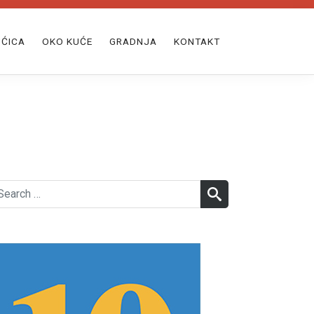
ĆICA
OKO KUĆE
GRADNJA
KONTAKT
earch
SEARCH
r: