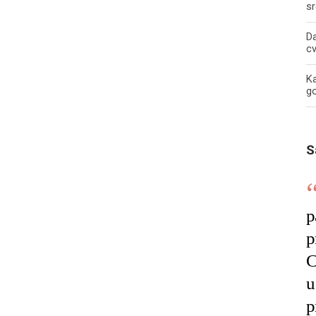
sr
Da
c
Ka
g
S
p
p
C
u
p