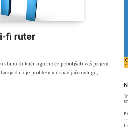
-fi ruter
u stanu ili kući sigurno će poboljšati vaš prijem
šljanja da li je problem u dobavljaču usluge,
N
Tr
un
Ka
U