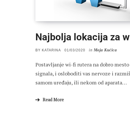
Najbolja lokacija za wi
in
Moja Kućica
POSTED
BY
KATARINA
01/03/2020
ON
Postavljanje wi-fi rutera na dobro mesto 
signala, i osloboditi vas nervoze i razmi
samom uređaju, ili nekom od aparata…
Read More