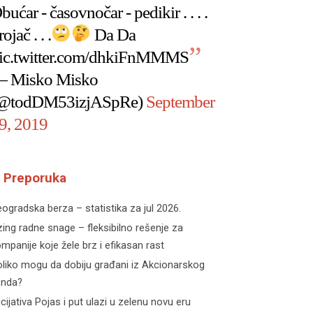
bućar - časovnočar - pedikir . . . .
rojač . . .
Da Da
ic.twitter.com/dhkiFnMMMS
 Misko Misko
@todDM53izjASpRe)
September
9, 2019
Preporuka
ogradska berza – statistika za jul 2026.
zing radne snage – fleksibilno rešenje za
mpanije koje žele brz i efikasan rast
liko mogu da dobiju građani iz Akcionarskog
onda?
icijativa Pojas i put ulazi u zelenu novu eru