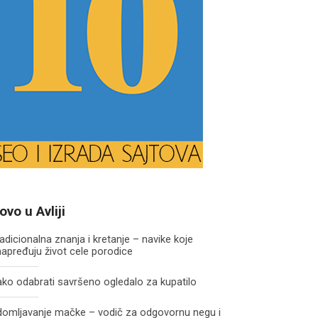
ovo u Avliji
adicionalna znanja i kretanje – navike koje
apređuju život cele porodice
ko odabrati savršeno ogledalo za kupatilo
domljavanje mačke – vodič za odgovornu negu i