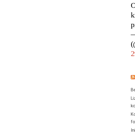
O
k
p
—
(
2
Be
Li
ko
Ko
f
In