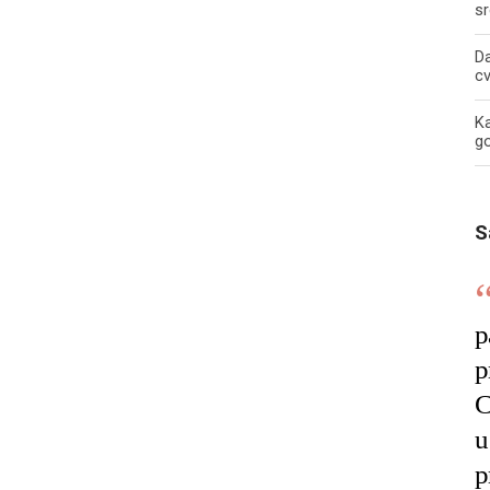
sr
Da
c
Ka
g
S
p
p
C
u
p