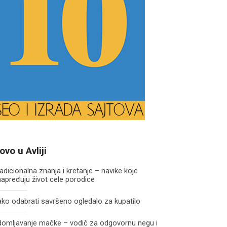
ovo u Avliji
adicionalna znanja i kretanje – navike koje
apređuju život cele porodice
ko odabrati savršeno ogledalo za kupatilo
domljavanje mačke – vodič za odgovornu negu i