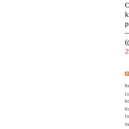
O
k
p
—
(
2
Be
Li
ko
Ko
f
In