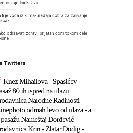
ećan zajednički život
 li je voda iz klima-uređaja dobra za zalivanje
veća?
ko održavati zdrav i prijatan dom tokom cele
odine
a Twittera
Knez Mihailova - Spasićev
asaž 80 ih ispred na ulazu
rodavnica Narodne Radinosti
inephoto odmah levo od ulaza - a
 pasažu Nameštaj Đorđević -
rodavnica Krin - Zlatar Dodig -