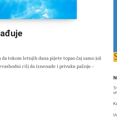
lađuje
 da tokom letnjih dana pijete topao čaj samo još
revashodni cilj da iznenade i privuku pažnju –
N
Tr
un
Ka
U