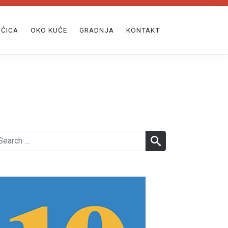
ĆICA
OKO KUĆE
GRADNJA
KONTAKT
earch
SEARCH
r: