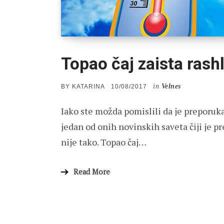
Topao čaj zaista rash
in
Velnes
POSTED
BY
KATARINA
10/08/2017
ON
Iako ste možda pomislili da je preporuka
jedan od onih novinskih saveta čiji je p
nije tako. Topao čaj…
Read More