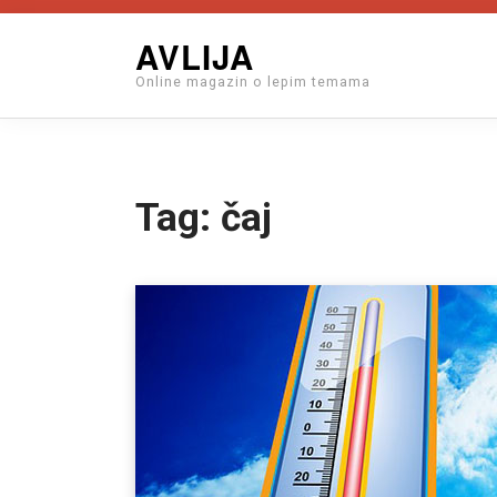
Skip
AVLIJA
to
Online magazin o lepim temama
content
Tag:
čaj