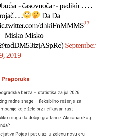
bućar - časovnočar - pedikir . . . .
rojač . . .
Da Da
ic.twitter.com/dhkiFnMMMS
 Misko Misko
@todDM53izjASpRe)
September
9, 2019
Preporuka
ogradska berza – statistika za jul 2026.
zing radne snage – fleksibilno rešenje za
mpanije koje žele brz i efikasan rast
liko mogu da dobiju građani iz Akcionarskog
onda?
icijativa Pojas i put ulazi u zelenu novu eru