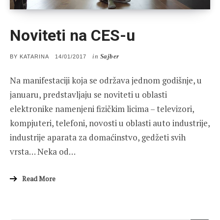
Noviteti na CES-u
in
Sajber
POSTED
BY
KATARINA
14/01/2017
ON
Na manifestaciji koja se održava jednom godišnje, u
januaru, predstavljaju se noviteti u oblasti
elektronike namenjeni fizičkim licima – televizori,
kompjuteri, telefoni, novosti u oblasti auto industrije,
industrije aparata za domaćinstvo, gedžeti svih
vrsta… Neka od…
Read More