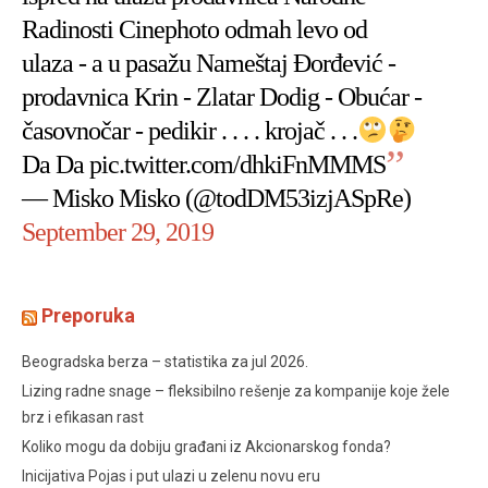
Radinosti Cinephoto odmah levo od
ulaza - a u pasažu Nameštaj Đorđević -
prodavnica Krin - Zlatar Dodig - Obućar -
časovnočar - pedikir . . . . krojač . . .
Da Da
pic.twitter.com/dhkiFnMMMS
— Misko Misko (@todDM53izjASpRe)
September 29, 2019
Preporuka
Beogradska berza – statistika za jul 2026.
Lizing radne snage – fleksibilno rešenje za kompanije koje žele
brz i efikasan rast
Koliko mogu da dobiju građani iz Akcionarskog fonda?
Inicijativa Pojas i put ulazi u zelenu novu eru