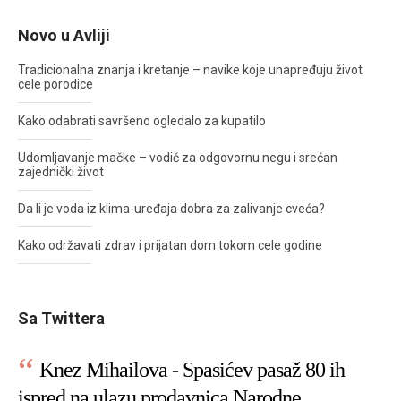
Novo u Avliji
Tradicionalna znanja i kretanje – navike koje unapređuju život
cele porodice
Kako odabrati savršeno ogledalo za kupatilo
Udomljavanje mačke – vodič za odgovornu negu i srećan
zajednički život
Da li je voda iz klima-uređaja dobra za zalivanje cveća?
Kako održavati zdrav i prijatan dom tokom cele godine
Sa Twittera
Knez Mihailova - Spasićev pasaž 80 ih
ispred na ulazu prodavnica Narodne