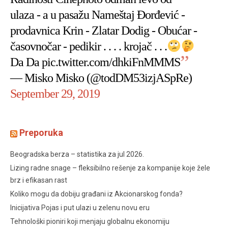
ulaza - a u pasažu Nameštaj Đorđević -
prodavnica Krin - Zlatar Dodig - Obućar -
časovnočar - pedikir . . . . krojač . . .
Da Da
pic.twitter.com/dhkiFnMMMS
— Misko Misko (@todDM53izjASpRe)
September 29, 2019
Preporuka
Beogradska berza – statistika za jul 2026.
Lizing radne snage – fleksibilno rešenje za kompanije koje žele
brz i efikasan rast
Koliko mogu da dobiju građani iz Akcionarskog fonda?
Inicijativa Pojas i put ulazi u zelenu novu eru
Tehnološki pioniri koji menjaju globalnu ekonomiju