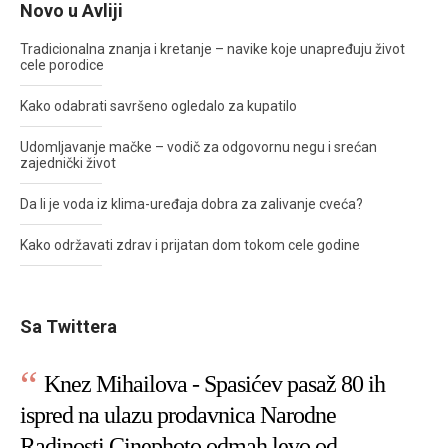
Novo u Avliji
Tradicionalna znanja i kretanje – navike koje unapređuju život
cele porodice
Kako odabrati savršeno ogledalo za kupatilo
Udomljavanje mačke – vodič za odgovornu negu i srećan
zajednički život
Da li je voda iz klima-uređaja dobra za zalivanje cveća?
Kako održavati zdrav i prijatan dom tokom cele godine
Sa Twittera
Knez Mihailova - Spasićev pasaž 80 ih
ispred na ulazu prodavnica Narodne
Radinosti Cinephoto odmah levo od