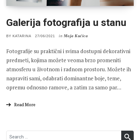
Galerija fotografija u stanu
in
Moja Kućica
POSTED
BY
KATARINA
27/06/2021
ON
Fotografije su praktični i svima dostupni dekorativni
predmeti, kojima možete veoma brzo promeniti
atmosferu u životnom i radnom prostoru. Možete ih
napraviti sami, odabrati dominantne boje, teme,
opremu odnosno ramove, a zatim za samo par…
Read More
Search
SEA