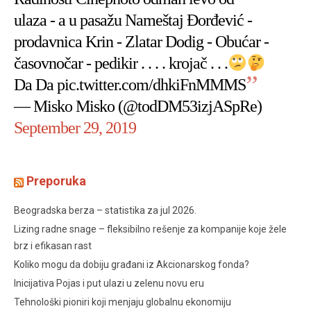
ulaza - a u pasažu Nameštaj Đorđević -
prodavnica Krin - Zlatar Dodig - Obućar -
časovnočar - pedikir . . . . krojač . . .
Da Da
pic.twitter.com/dhkiFnMMMS
— Misko Misko (@todDM53izjASpRe)
September 29, 2019
Preporuka
Beogradska berza – statistika za jul 2026.
Lizing radne snage – fleksibilno rešenje za kompanije koje žele
brz i efikasan rast
Koliko mogu da dobiju građani iz Akcionarskog fonda?
Inicijativa Pojas i put ulazi u zelenu novu eru
Tehnološki pioniri koji menjaju globalnu ekonomiju