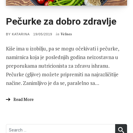
Pečurke za dobro zdravlje
in
Velnes
POSTED
BY
KATARINA
19/05/2019
ON
Kiše ima u izobilju, pa se mogu očekivati i pečurke,
namirnica koja je poslednjih godina neizostavna u
preporukama nutricionista za zdravu ishranu.
Pečurke (gljive) možete pripremiti na najrazličitije
načine. Zanimljivo je da se, paralelno sa…
Read More
Search
SEA