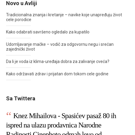
Novo u Avliji
Tradicionalna znanja i kretanje – navike koje unapređuju život
cele porodice
Kako odabrati savršeno ogledalo za kupatilo
Udomljavanje mačke – vodič za odgovornu negu i srećan
zajednički život
Da li je voda iz klima-uređaja dobra za zalivanje cveća?
Kako održavati zdrav i prijatan dom tokom cele godine
Sa Twittera
Knez Mihailova - Spasićev pasaž 80 ih
ispred na ulazu prodavnica Narodne
Radinosti Cinephoto odmah levo od