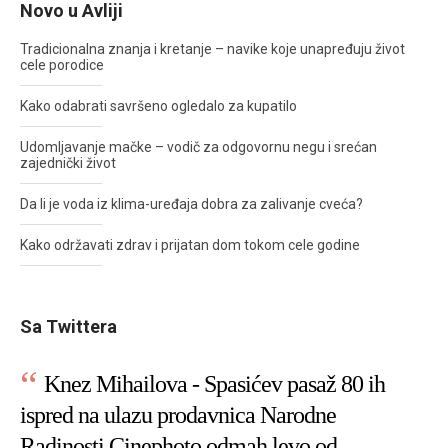
Novo u Avliji
Tradicionalna znanja i kretanje – navike koje unapređuju život
cele porodice
Kako odabrati savršeno ogledalo za kupatilo
Udomljavanje mačke – vodič za odgovornu negu i srećan
zajednički život
Da li je voda iz klima-uređaja dobra za zalivanje cveća?
Kako održavati zdrav i prijatan dom tokom cele godine
Sa Twittera
Knez Mihailova - Spasićev pasaž 80 ih
ispred na ulazu prodavnica Narodne
Radinosti Cinephoto odmah levo od