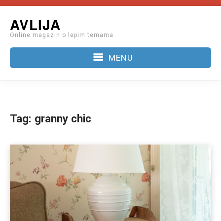
Skip
AVLIJA
to
Online magazin o lepim temama
content
MENU
Tag:
granny chic