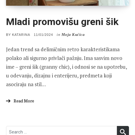
Mladi promovišu greni šik
in
Moja Kućica
POSTED
BY
KATARINA
11/01/2024
ON
Jedan trend sa delimičnim retro karakteristikama
polako ali sigurno privlači pažnju. Ima sasvim novo
ime – greni šik (granny chic), i odnosi se na upotrebu,
u odevanju, dizajnu i enterijeru, predmeta koji
asociraju na stil…
Read More
Search
SEA