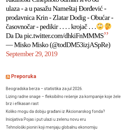
ulaza - a u pasažu Nameštaj Đorđević -
prodavnica Krin - Zlatar Dodig - Obućar -
časovnočar - pedikir . . . . krojač . . .
Da Da
pic.twitter.com/dhkiFnMMMS
— Misko Misko (@todDM53izjASpRe)
September 29, 2019
Preporuka
Beogradska berza – statistika za jul 2026.
Lizing radne snage – fleksibilno rešenje za kompanije koje žele
brz i efikasan rast
Koliko mogu da dobiju građani iz Akcionarskog fonda?
Inicijativa Pojas i put ulazi u zelenu novu eru
Tehnološki pioniri koji menjaju globalnu ekonomiju