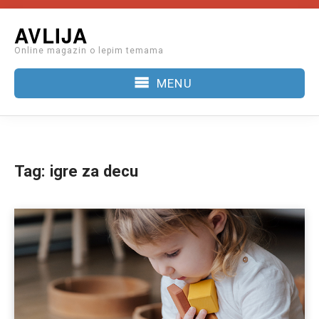
Skip
AVLIJA
to
Online magazin o lepim temama
content
MENU
Tag:
igre za decu