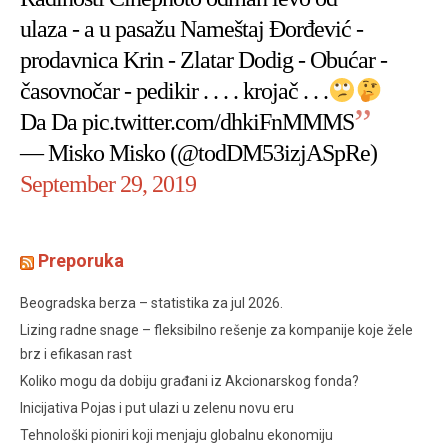
ulaza - a u pasažu Nameštaj Đorđević -
prodavnica Krin - Zlatar Dodig - Obućar -
časovnočar - pedikir . . . . krojač . . .
Da Da
pic.twitter.com/dhkiFnMMMS
— Misko Misko (@todDM53izjASpRe)
September 29, 2019
Preporuka
Beogradska berza – statistika za jul 2026.
Lizing radne snage – fleksibilno rešenje za kompanije koje žele
brz i efikasan rast
Koliko mogu da dobiju građani iz Akcionarskog fonda?
Inicijativa Pojas i put ulazi u zelenu novu eru
Tehnološki pioniri koji menjaju globalnu ekonomiju