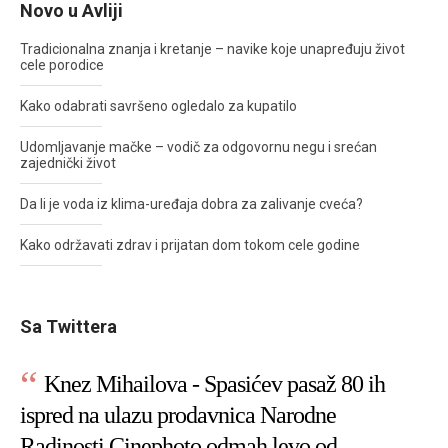
Novo u Avliji
Tradicionalna znanja i kretanje – navike koje unapređuju život
cele porodice
Kako odabrati savršeno ogledalo za kupatilo
Udomljavanje mačke – vodič za odgovornu negu i srećan
zajednički život
Da li je voda iz klima-uređaja dobra za zalivanje cveća?
Kako održavati zdrav i prijatan dom tokom cele godine
Sa Twittera
Knez Mihailova - Spasićev pasaž 80 ih
ispred na ulazu prodavnica Narodne
Radinosti Cinephoto odmah levo od