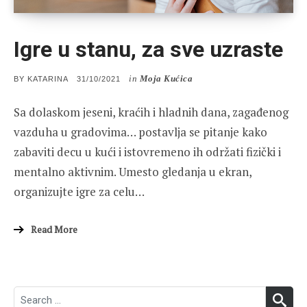
Igre u stanu, za sve uzraste
in
Moja Kućica
POSTED
BY
KATARINA
31/10/2021
ON
Sa dolaskom jeseni, kraćih i hladnih dana, zagađenog
vazduha u gradovima… postavlja se pitanje kako
zabaviti decu u kući i istovremeno ih održati fizički i
mentalno aktivnim. Umesto gledanja u ekran,
organizujte igre za celu…
Read More
Search
SEA