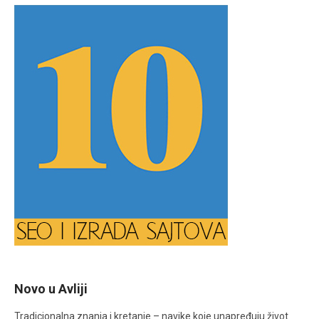
Novo u Avliji
Tradicionalna znanja i kretanje – navike koje unapređuju život