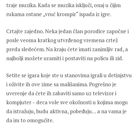
traje muzika. Kada se muzika isključi, onaj u čijim
rukama ostane „vruć krompir“ ispada iz igre.
Crtajte zajedno. Neka jedan član porodice započne i
posle veoma kratkog utvrđenog vremena crtež
preda sledećem. Na kraju ćete imati zanimljiv rad, a
najbolji možete uramiti i postaviti na policu ili zid.
Setite se igara koje ste u stanovima igrali u detinjstvu
i oživite ih ove zime sa mališanima. Pogrešno je
uverenje da ćete ih zabaviti samo uz televizor i
kompjuter – deca vole sve okolnosti u kojima mogu
da istražuju, budu aktivna, pobeđuju… a na vama je
da im to omogućite.