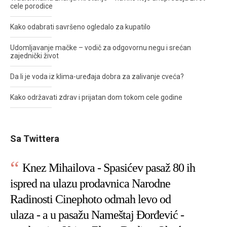
cele porodice
Kako odabrati savršeno ogledalo za kupatilo
Udomljavanje mačke – vodič za odgovornu negu i srećan
zajednički život
Da li je voda iz klima-uređaja dobra za zalivanje cveća?
Kako održavati zdrav i prijatan dom tokom cele godine
Sa Twittera
Knez Mihailova - Spasićev pasaž 80 ih
ispred na ulazu prodavnica Narodne
Radinosti Cinephoto odmah levo od
ulaza - a u pasažu Nameštaj Đorđević -