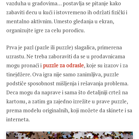
vazduha u gradovima… postavlja se pitanje kako
zabaviti decu u kući i istovremeno ih održati fizički i
mentalno aktivnim. Umesto gledanja u ekran,
organizujte igre za celu porodicu.
Prva je pazl (pazle ili puzzle) slagalica, primerena
uzrastu. Ne treba zaboraviti da se u prodavnicama
mogu pronaći i
puzzle za odrasle
, koje su izazov i za
tinejdžere. Ova igra nije samo zanimljiva, puzzle
podstiče sposobnost mišljenja i rešavanja problema.
Deca mogu da naprave i sama što detaljniji crtež na
kartonu, a zatim ga zajedno izrežite u prave puzzle,
prema modelu originalnih, koji možete da skinete i sa
interneta.