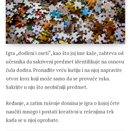
Igra „dodirni i oseti“, kao što joj ime kaže, zahteva od
učesnika da sakriveni predmet identifikuje na osnovu
čula dodira. Pronađite veću kutiju i na njoj napravite
otvor kroz koji može samo da se provuče ruka.
Sakrijte u nju što neobičniji predmet.
Ređanje, a zatim rušenje domina je igra o kojoj ćete
naučiti mnogo i postati kreativni u rešenjima tek
kada se u njoj oprobate.