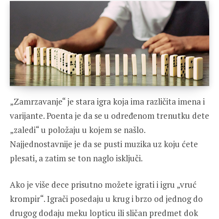
„Zamrzavanje“ je stara igra koja ima različita imena i
varijante. Poenta je da se u određenom trenutku dete
„zaledi“ u položaju u kojem se našlo.
Najjednostavnije je da se pusti muzika uz koju ćete
plesati, a zatim se ton naglo isključi.
Ako je više dece prisutno možete igrati i igru „vruć
krompir“. Igrači posedaju u krug i brzo od jednog do
drugog dodaju meku lopticu ili sličan predmet dok