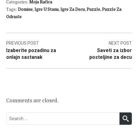
Categories:
Moja Kućica
Tags:
Domine
,
Igre U Stanu
,
Igre Za Decu
,
Puzzle
,
Puzzle Za
Odrasle
Post
PREVIOUS POST
NEXT POST
Izaberite pozadinu za
Saveti za izbor
navigation
onlajn sastanak
posteljine za decu
Comments are closed.
Search
SEA
for: