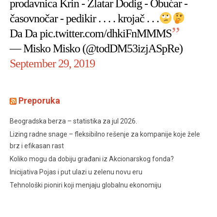
prodavnica Krin - Zlatar Dodig - Obućar -
časovnočar - pedikir . . . . krojač . . .
Da Da
pic.twitter.com/dhkiFnMMMS
— Misko Misko (@todDM53izjASpRe)
September 29, 2019
Preporuka
Beogradska berza – statistika za jul 2026.
Lizing radne snage – fleksibilno rešenje za kompanije koje žele
brz i efikasan rast
Koliko mogu da dobiju građani iz Akcionarskog fonda?
Inicijativa Pojas i put ulazi u zelenu novu eru
Tehnološki pioniri koji menjaju globalnu ekonomiju