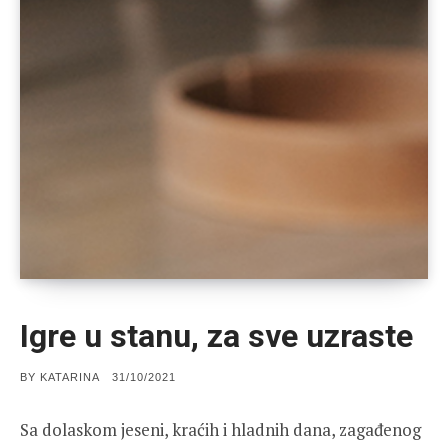
Igre u stanu, za sve uzraste
POSTED
BY
KATARINA
31/10/2021
ON
Sa dolaskom jeseni, kraćih i hladnih dana, zagađenog