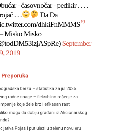
bućar - časovnočar - pedikir . . . .
rojač . . .
Da Da
ic.twitter.com/dhkiFnMMMS
 Misko Misko
@todDM53izjASpRe)
September
9, 2019
Preporuka
ogradska berza – statistika za jul 2026.
zing radne snage – fleksibilno rešenje za
mpanije koje žele brz i efikasan rast
liko mogu da dobiju građani iz Akcionarskog
onda?
icijativa Pojas i put ulazi u zelenu novu eru