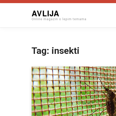
Skip
AVLIJA
to
Online magazin o lepim temama
content
Tag:
insekti