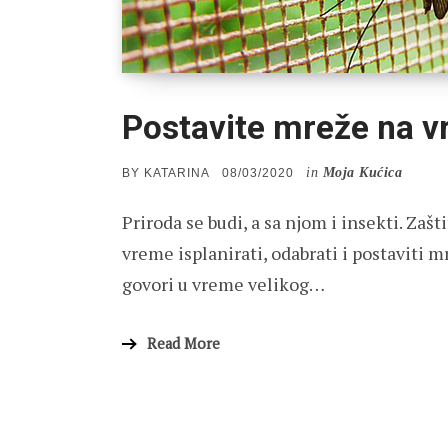
Postavite mreže na vr
in
Moja Kućica
POSTED
BY
KATARINA
08/03/2020
ON
Priroda se budi, a sa njom i insekti. Zaš
vreme isplanirati, odabrati i postaviti 
govori u vreme velikog…
Read More