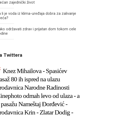
ećan zajednički život
 li je voda iz klima-uređaja dobra za zalivanje
veća?
ko održavati zdrav i prijatan dom tokom cele
odine
a Twittera
Knez Mihailova - Spasićev
asaž 80 ih ispred na ulazu
rodavnica Narodne Radinosti
inephoto odmah levo od ulaza - a
 pasažu Nameštaj Đorđević -
rodavnica Krin - Zlatar Dodig -