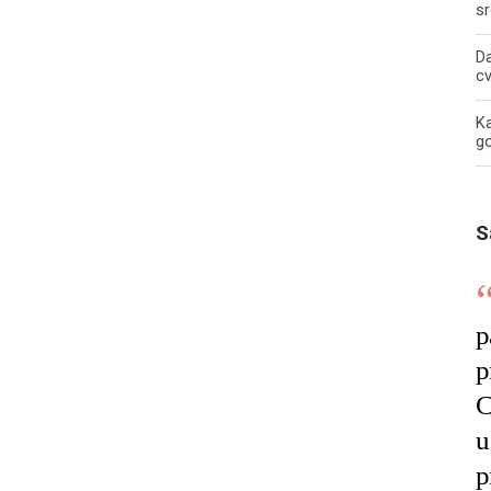
sr
Da
c
Ka
g
S
p
p
C
u
p