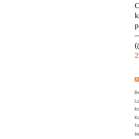
O
k
p
—
(
2
Be
Li
ko
Ko
f
In