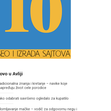
ovo u Avliji
adicionalna znanja i kretanje – navike koje
apređuju život cele porodice
ko odabrati savršeno ogledalo za kupatilo
domljavanje mačke – vodič za odgovornu negu i