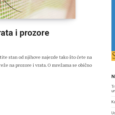
ata i prozore
titite stan od njihove najezde tako što ćete na
mreže na prozore i vrata. O mrežama se obično
N
Tr
un
Ka
U