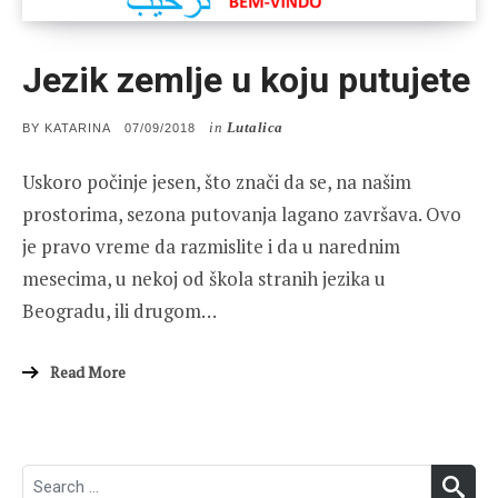
Jezik zemlje u koju putujete
in
Lutalica
POSTED
BY
KATARINA
07/09/2018
ON
Uskoro počinje jesen, što znači da se, na našim
prostorima, sezona putovanja lagano završava. Ovo
je pravo vreme da razmislite i da u narednim
mesecima, u nekoj od škola stranih jezika u
Beogradu, ili drugom…
Read More
Search
SEA