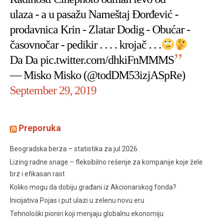
ulaza - a u pasažu Nameštaj Đorđević -
prodavnica Krin - Zlatar Dodig - Obućar -
časovnočar - pedikir . . . . krojač . . .
Da Da
pic.twitter.com/dhkiFnMMMS
— Misko Misko (@todDM53izjASpRe)
September 29, 2019
Preporuka
Beogradska berza – statistika za jul 2026.
Lizing radne snage – fleksibilno rešenje za kompanije koje žele
brz i efikasan rast
Koliko mogu da dobiju građani iz Akcionarskog fonda?
Inicijativa Pojas i put ulazi u zelenu novu eru
Tehnološki pioniri koji menjaju globalnu ekonomiju