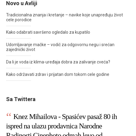
Novo u Avliji
Tradicionalna znanja i kretanje – navike koje unapređuju život
cele porodice
Kako odabrati savršeno ogledalo za kupatilo
Udomljavanje mačke – vodič za odgovornu negu i srećan
zajednički život
Da li je voda iz klima-uređaja dobra za zalivanje cveća?
Kako održavati zdrav i prijatan dom tokom cele godine
Sa Twittera
Knez Mihailova - Spasićev pasaž 80 ih
ispred na ulazu prodavnica Narodne
Radinosti Cinephoto odmah levo od