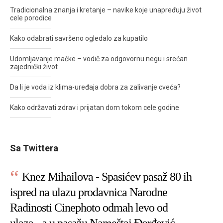
Tradicionalna znanja i kretanje – navike koje unapređuju život
cele porodice
Kako odabrati savršeno ogledalo za kupatilo
Udomljavanje mačke – vodič za odgovornu negu i srećan
zajednički život
Da li je voda iz klima-uređaja dobra za zalivanje cveća?
Kako održavati zdrav i prijatan dom tokom cele godine
Sa Twittera
Knez Mihailova - Spasićev pasaž 80 ih
ispred na ulazu prodavnica Narodne
Radinosti Cinephoto odmah levo od