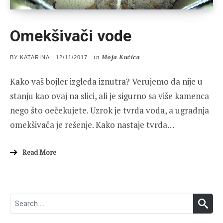
Omekšivači vode
in
Moja Kućica
POSTED
BY
KATARINA
12/11/2017
ON
Kako vaš bojler izgleda iznutra? Verujemo da nije u
stanju kao ovaj na slici, ali je sigurno sa više kamenca
nego što oečekujete. Uzrok je tvrda voda, a ugradnja
omekšivača je rešenje. Kako nastaje tvrda…
Read More
Search
SEA
for: