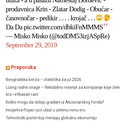
ulaza - a u pasažu Nameštaj Đorđević -
prodavnica Krin - Zlatar Dodig - Obućar -
časovnočar - pedikir . . . . krojač . . .
Da Da
pic.twitter.com/dhkiFnMMMS
— Misko Misko (@todDM53izjASpRe)
September 29, 2019
Preporuka
Beogradska berza – statistika za jul 2026.
Lizing radne snage – fleksibilno rešenje za kompanije koje žele
brz i efikasan rast
Koliko mogu da dobiju građani iz Akcionarskog fonda?
Inicijativa Pojas i put ulazi u zelenu novu eru
Tehnološki pioniri koji menjaju globalnu ekonomiju