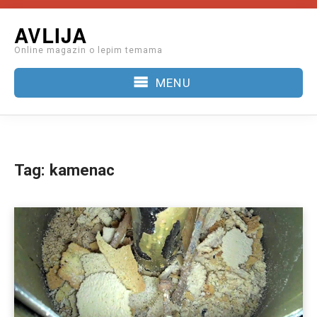
Skip
AVLIJA
to
Online magazin o lepim temama
content
MENU
Tag:
kamenac