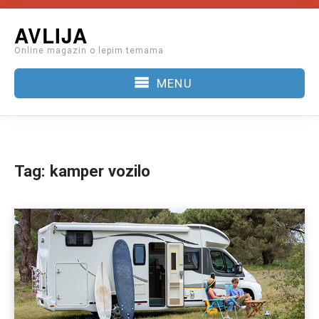
Skip
AVLIJA
to
Online magazin o lepim temama
content
MENU
Tag:
kamper vozilo