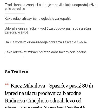
Tradicionalna znanja i kretanje – navike koje unapređuju život
cele porodice
Kako odabrati savršeno ogledalo za kupatilo
Udomljavanje mačke – vodič za odgovornu negu i srećan
zajednički život
Da li je voda iz klima-uređaja dobra za zalivanje cveća?
Kako održavati zdrav i prijatan dom tokom cele godine
Sa Twittera
Knez Mihailova - Spasićev pasaž 80 ih
ispred na ulazu prodavnica Narodne
Radinosti Cinephoto odmah levo od