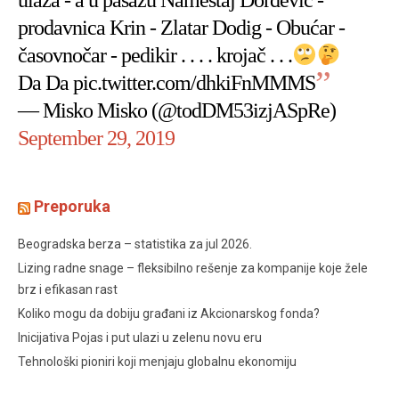
ulaza - a u pasažu Nameštaj Đorđević -
prodavnica Krin - Zlatar Dodig - Obućar -
časovnočar - pedikir . . . . krojač . . .
Da Da
pic.twitter.com/dhkiFnMMMS
— Misko Misko (@todDM53izjASpRe)
September 29, 2019
Preporuka
Beogradska berza – statistika za jul 2026.
Lizing radne snage – fleksibilno rešenje za kompanije koje žele
brz i efikasan rast
Koliko mogu da dobiju građani iz Akcionarskog fonda?
Inicijativa Pojas i put ulazi u zelenu novu eru
Tehnološki pioniri koji menjaju globalnu ekonomiju