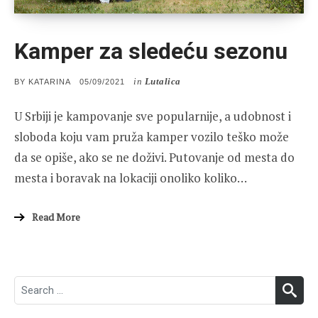
Kamper za sledeću sezonu
in
Lutalica
POSTED
BY
KATARINA
05/09/2021
ON
U Srbiji je kampovanje sve popularnije, a udobnost i
sloboda koju vam pruža kamper vozilo teško može
da se opiše, ako se ne doživi. Putovanje od mesta do
mesta i boravak na lokaciji onoliko koliko…
Read More
Search
SEA
for: