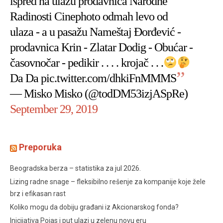
ispred na ulazu prodavnica Narodne
Radinosti Cinephoto odmah levo od
ulaza - a u pasažu Nameštaj Đorđević -
prodavnica Krin - Zlatar Dodig - Obućar -
časovnočar - pedikir . . . . krojač . . .
Da Da
pic.twitter.com/dhkiFnMMMS
— Misko Misko (@todDM53izjASpRe)
September 29, 2019
Preporuka
Beogradska berza – statistika za jul 2026.
Lizing radne snage – fleksibilno rešenje za kompanije koje žele
brz i efikasan rast
Koliko mogu da dobiju građani iz Akcionarskog fonda?
Inicijativa Pojas i put ulazi u zelenu novu eru