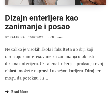
Dizajn enterijera kao
zanimanje i posao
in
Oko nas
POSTED
BY
KATARINA
07/02/2021
ON
Nekoliko je visokih škola i fakulteta u Srbiji koji
obrazuju zainteresovane za zanimanja u oblasti
dizajna enterijera. Uz talenat, učenje i praksu, u ovoj
oblasti možete napraviti uspešnu karijeru. Dizajneri
mogu da poteknu i iz…
Read More