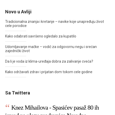
Novo u Avliji
Tradicionalna znanja i kretanje – navike koje unapređuju život
cele porodice
Kako odabrati savršeno ogledalo za kupatilo
Udomljavanje mačke – vodič za odgovornu negu i srećan
zajednički život
Da li je voda iz klima-uređaja dobra za zalivanje cveća?
Kako održavati zdrav i prijatan dom tokom cele godine
Sa Twittera
Knez Mihailova - Spasićev pasaž 80 ih