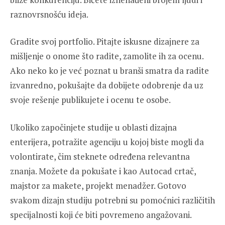
raznovrsnošću ideja.
Gradite svoj portfolio. Pitajte iskusne dizajnere za
mišljenje o onome što radite, zamolite ih za ocenu.
Ako neko ko je već poznat u branši smatra da radite
izvanredno, pokušajte da dobijete odobrenje da uz
svoje rešenje publikujete i ocenu te osobe.
Ukoliko započinjete studije u oblasti dizajna
enterijera, potražite agenciju u kojoj biste mogli da
volontirate, čim steknete određena relevantna
znanja. Možete da pokušate i kao Autocad crtač,
majstor za makete, projekt menadžer. Gotovo
svakom dizajn studiju potrebni su pomoćnici različitih
specijalnosti koji će biti povremeno angažovani.