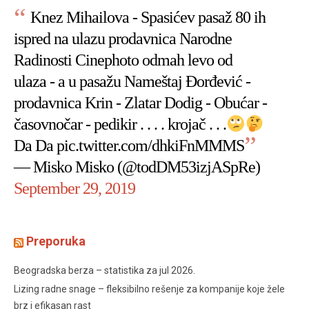
Knez Mihailova - Spasićev pasaž 80 ih
ispred na ulazu prodavnica Narodne
Radinosti Cinephoto odmah levo od
ulaza - a u pasažu Nameštaj Đorđević -
prodavnica Krin - Zlatar Dodig - Obućar -
časovnočar - pedikir . . . . krojač . . .
Da Da
pic.twitter.com/dhkiFnMMMS
— Misko Misko (@todDM53izjASpRe)
September 29, 2019
Preporuka
Beogradska berza – statistika za jul 2026.
Lizing radne snage – fleksibilno rešenje za kompanije koje žele
brz i efikasan rast