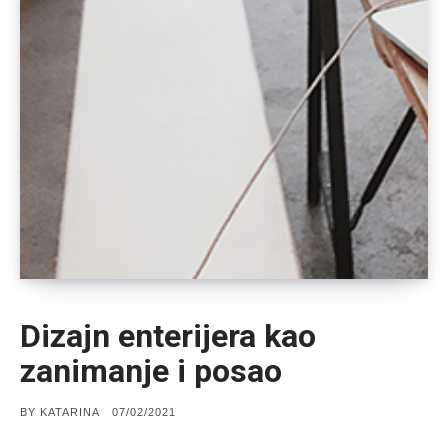
Dizajn enterijera kao
zanimanje i posao
POSTED
BY
KATARINA
07/02/2021
ON