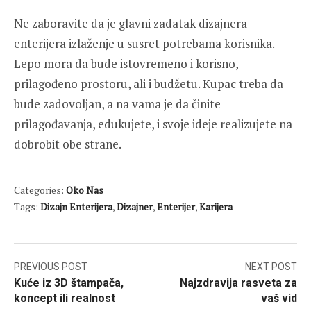
Ne zaboravite da je glavni zadatak dizajnera
enterijera izlaženje u susret potrebama korisnika.
Lepo mora da bude istovremeno i korisno,
prilagođeno prostoru, ali i budžetu. Kupac treba da
bude zadovoljan, a na vama je da činite
prilagođavanja, edukujete, i svoje ideje realizujete na
dobrobit obe strane.
Categories:
Oko Nas
Tags:
Dizajn Enterijera
,
Dizajner
,
Enterijer
,
Karijera
Post
PREVIOUS POST
NEXT POST
Kuće iz 3D štampača,
Najzdravija rasveta za
navigation
koncept ili realnost
vaš vid