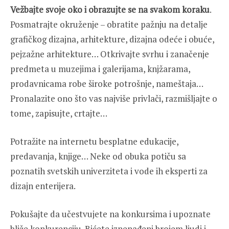
Vežbajte svoje oko i obrazujte se na svakom koraku
.
Posmatrajte okruženje – obratite pažnju na detalje
grafičkog dizajna, arhitekture, dizajna odeće i obuće,
pejzažne arhitekture… Otkrivajte svrhu i zanačenje
predmeta u muzejima i galerijama, knjžarama,
prodavnicama robe široke potrošnje, nameštaja…
Pronalazite ono što vas najviše privlači, razmišljajte o
tome, zapisujte, crtajte…
Potražite na internetu besplatne edukacije,
predavanja, knjige… Neke od obuka potiču sa
poznatih svetskih univerziteta i vode ih eksperti za
dizajn enterijera.
Pokušajte da učestvujete na konkursima i upoznate
bliže konkurenciju. Bićete iznenađeni brojem ljudi i