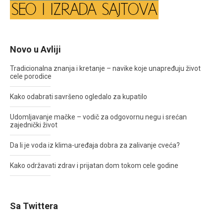
Novo u Avliji
Tradicionalna znanja i kretanje – navike koje unapređuju život
cele porodice
Kako odabrati savršeno ogledalo za kupatilo
Udomljavanje mačke – vodič za odgovornu negu i srećan
zajednički život
Da li je voda iz klima-uređaja dobra za zalivanje cveća?
Kako održavati zdrav i prijatan dom tokom cele godine
Sa Twittera