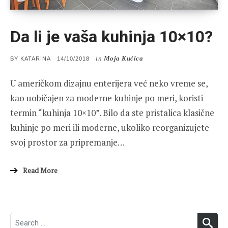
Da li je vaša kuhinja 10×10?
in
Moja Kućica
POSTED
BY
KATARINA
14/10/2018
ON
U američkom dizajnu enterijera već neko vreme se,
kao uobičajen za moderne kuhinje po meri, koristi
termin “kuhinja 10×10”. Bilo da ste pristalica klasične
kuhinje po meri ili moderne, ukoliko reorganizujete
svoj prostor za pripremanje…
Read More
Search
SEA