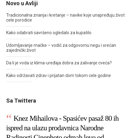
Novo u Avliji
Tradicionalna znanja i kretanje – navike koje unapređuju život
cele porodice
Kako odabrati savršeno ogledalo za kupatilo
Udomljavanje mačke – vodič za odgovornu negu i srećan
zajednički život
Da li je voda iz klima-uređaja dobra za zalivanje cveća?
Kako održavati zdrav i prijatan dom tokom cele godine
Sa Twittera
Knez Mihailova - Spasićev pasaž 80 ih
ispred na ulazu prodavnica Narodne
Radinosti Cinephoto odmah levo od