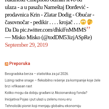
ulaza - a u pasažu Nameštaj Đorđević -
prodavnica Krin - Zlatar Dodig - Obućar -
časovnočar - pedikir . . . . krojač . . .
Da Da
pic.twitter.com/dhkiFnMMMS
— Misko Misko (@todDM53izjASpRe)
September 29, 2019
Preporuka
Beogradska berza – statistika za jul 2026.
Lizing radne snage – fleksibilno rešenje za kompanije koje žele
brz i efikasan rast
Koliko mogu da dobiju građani iz Akcionarskog fonda?
Inicijativa Pojas i put ulazi u zelenu novu eru
Tehnološki pioniri koji menjaju globalnu ekonomiju