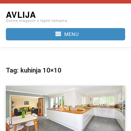
Skip
AVLIJA
to
Online magazin o lepim temama
content
MENU
Tag:
kuhinja 10×10