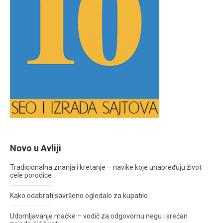
Novo u Avliji
Tradicionalna znanja i kretanje – navike koje unapređuju život
cele porodice
Kako odabrati savršeno ogledalo za kupatilo
Udomljavanje mačke – vodič za odgovornu negu i srećan