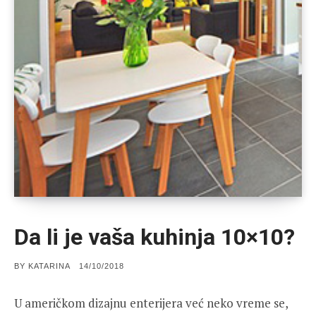
Da li je vaša kuhinja 10×10?
POSTED
BY
KATARINA
14/10/2018
ON
U američkom dizajnu enterijera već neko vreme se,