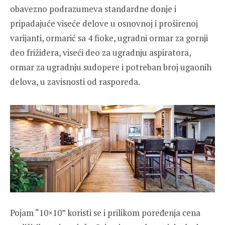
obavezno podrazumeva standardne donje i
pripadajuće viseće delove u osnovnoj i proširenoj
varijanti, ormarić sa 4 fioke, ugradni ormar za gornji
deo frižidera, viseći deo za ugradnju aspiratora,
ormar za ugradnju sudopere i potreban broj ugaonih
delova, u zavisnosti od rasporeda.
Pojam “10×10” koristi se i prilikom poređenja cena