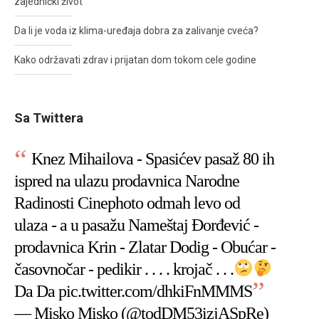
zajednički život
Da li je voda iz klima-uređaja dobra za zalivanje cveća?
Kako održavati zdrav i prijatan dom tokom cele godine
Sa Twittera
Knez Mihailova - Spasićev pasaž 80 ih
ispred na ulazu prodavnica Narodne
Radinosti Cinephoto odmah levo od
ulaza - a u pasažu Nameštaj Đorđević -
prodavnica Krin - Zlatar Dodig - Obućar -
časovnočar - pedikir . . . . krojač . . .
Da Da
pic.twitter.com/dhkiFnMMMS
— Misko Misko (@todDM53izjASpRe)