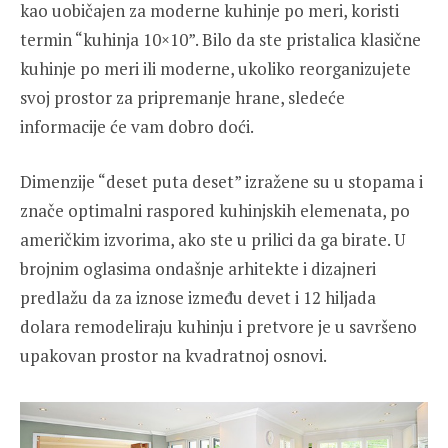
kao uobičajen za moderne kuhinje po meri, koristi
termin “kuhinja 10×10”. Bilo da ste pristalica klasične
kuhinje po meri ili moderne, ukoliko reorganizujete
svoj prostor za pripremanje hrane, sledeće
informacije će vam dobro doći.
Dimenzije “deset puta deset” izražene su u stopama i
znače optimalni raspored kuhinjskih elemenata, po
američkim izvorima, ako ste u prilici da ga birate. U
brojnim oglasima ondašnje arhitekte i dizajneri
predlažu da za iznose između devet i 12 hiljada
dolara remodeliraju kuhinju i pretvore je u savršeno
upakovan prostor na kvadratnoj osnovi.