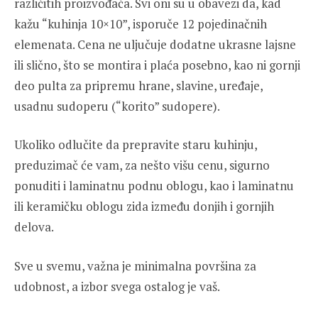
različitih proizvođača. Svi oni su u obavezi da, kad
kažu “kuhinja 10×10”, isporuče 12 pojedinačnih
elemenata. Cena ne uljučuje dodatne ukrasne lajsne
ili slično, što se montira i plaća posebno, kao ni gornji
deo pulta za pripremu hrane, slavine, uređaje,
usadnu sudoperu (“korito” sudopere).
Ukoliko odlučite da prepravite staru kuhinju,
preduzimač će vam, za nešto višu cenu, sigurno
ponuditi i laminatnu podnu oblogu, kao i laminatnu
ili keramičku oblogu zida između donjih i gornjih
delova.
Sve u svemu, važna je minimalna površina za
udobnost, a izbor svega ostalog je vaš.