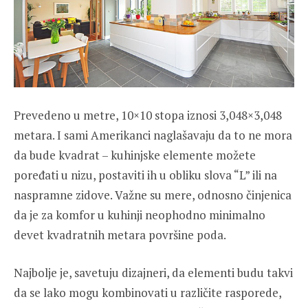
Prevedeno u metre, 10×10 stopa iznosi 3,048×3,048
metara. I sami Amerikanci naglašavaju da to ne mora
da bude kvadrat – kuhinjske elemente možete
poređati u nizu, postaviti ih u obliku slova “L” ili na
naspramne zidove. Važne su mere, odnosno činjenica
da je za komfor u kuhinji neophodno minimalno
devet kvadratnih metara površine poda.
Najbolje je, savetuju dizajneri, da elementi budu takvi
da se lako mogu kombinovati u različite rasporede,