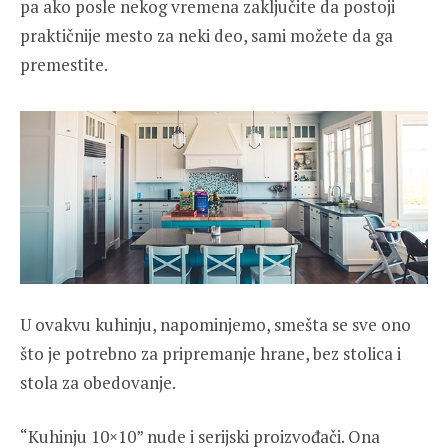
pa ako posle nekog vremena zaključite da postoji
praktičnije mesto za neki deo, sami možete da ga
premestite.
U ovakvu kuhinju, napominjemo, smešta se sve ono
što je potrebno za pripremanje hrane, bez stolica i
stola za obedovanje.
“Kuhinju 10×10” nude i serijski proizvođači. Ona