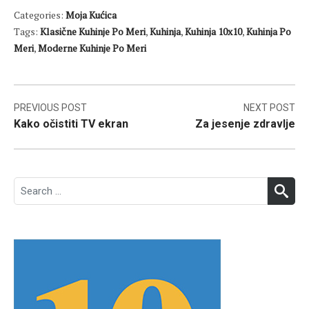
Categories:
Moja Kućica
Tags:
Klasične Kuhinje Po Meri
,
Kuhinja
,
Kuhinja 10x10
,
Kuhinja Po
Meri
,
Moderne Kuhinje Po Meri
Post
PREVIOUS POST
NEXT POST
Kako očistiti TV ekran
Za jesenje zdravlje
navigation
Search
SEA
for: