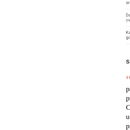
sr
Da
c
Ka
g
S
p
p
C
u
p