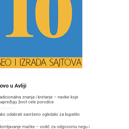
ovo u Avliji
adicionalna znanja i kretanje – navike koje
apređuju život cele porodice
ko odabrati savršeno ogledalo za kupatilo
domljavanje mačke – vodič za odgovornu negu i