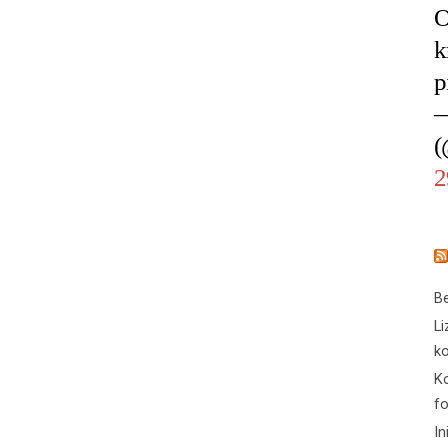
O
k
p
—
(
2
Be
Li
ko
Ko
f
In