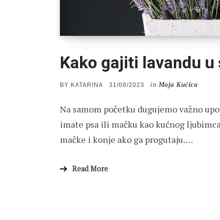
Kako gajiti lavandu u
in
Moja Kućica
POSTED
BY
KATARINA
31/08/2023
ON
Na samom početku dugujemo važno upozor
imate psa ili mačku kao kućnog ljubimca.
mačke i konje ako ga progutaju.…
Read More