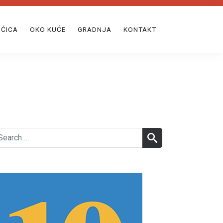
ĆICA
OKO KUĆE
GRADNJA
KONTAKT
earch
SEARCH
r: