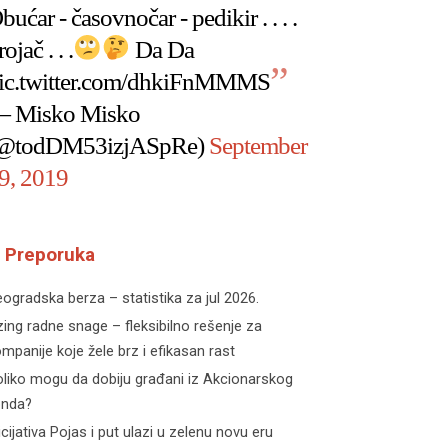
bućar - časovnočar - pedikir . . . .
rojač . . .
Da Da
ic.twitter.com/dhkiFnMMMS
 Misko Misko
@todDM53izjASpRe)
September
9, 2019
Preporuka
ogradska berza – statistika za jul 2026.
zing radne snage – fleksibilno rešenje za
mpanije koje žele brz i efikasan rast
liko mogu da dobiju građani iz Akcionarskog
onda?
icijativa Pojas i put ulazi u zelenu novu eru