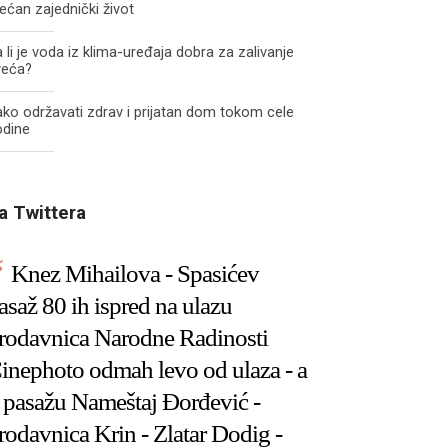
ećan zajednički život
 li je voda iz klima-uređaja dobra za zalivanje
veća?
ko održavati zdrav i prijatan dom tokom cele
odine
a Twittera
Knez Mihailova - Spasićev
asaž 80 ih ispred na ulazu
rodavnica Narodne Radinosti
inephoto odmah levo od ulaza - a
 pasažu Nameštaj Đorđević -
rodavnica Krin - Zlatar Dodig -