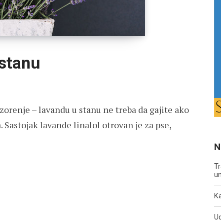
 stanu
enje – lavandu u stanu ne treba da gajite ako
 Sastojak lavande linalol otrovan je za pse,
N
Tr
un
Ka
U