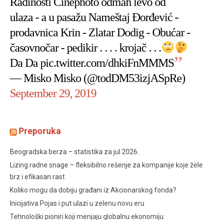
Radinosti Cinephoto odmah levo od
ulaza - a u pasažu Nameštaj Đorđević -
prodavnica Krin - Zlatar Dodig - Obućar -
časovnočar - pedikir . . . . krojač . . .
Da Da
pic.twitter.com/dhkiFnMMMS
— Misko Misko (@todDM53izjASpRe)
September 29, 2019
Preporuka
Beogradska berza – statistika za jul 2026.
Lizing radne snage – fleksibilno rešenje za kompanije koje žele
brz i efikasan rast
Koliko mogu da dobiju građani iz Akcionarskog fonda?
Inicijativa Pojas i put ulazi u zelenu novu eru
Tehnološki pioniri koji menjaju globalnu ekonomiju