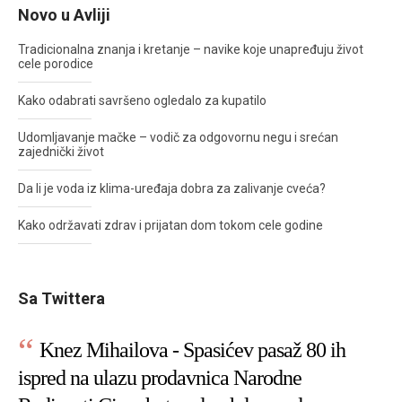
Novo u Avliji
Tradicionalna znanja i kretanje – navike koje unapređuju život
cele porodice
Kako odabrati savršeno ogledalo za kupatilo
Udomljavanje mačke – vodič za odgovornu negu i srećan
zajednički život
Da li je voda iz klima-uređaja dobra za zalivanje cveća?
Kako održavati zdrav i prijatan dom tokom cele godine
Sa Twittera
Knez Mihailova - Spasićev pasaž 80 ih
ispred na ulazu prodavnica Narodne