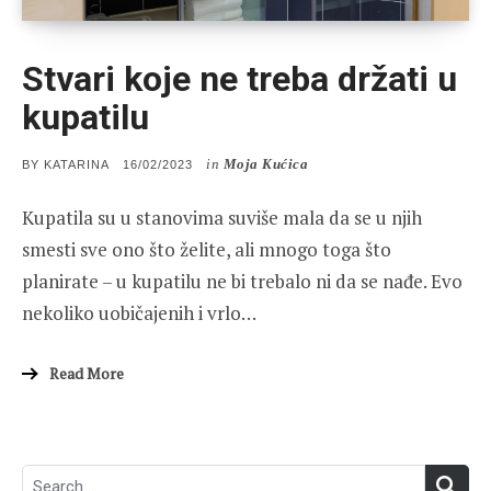
Stvari koje ne treba držati u
kupatilu
in
Moja Kućica
POSTED
BY
KATARINA
16/02/2023
ON
Kupatila su u stanovima suviše mala da se u njih
smesti sve ono što želite, ali mnogo toga što
planirate – u kupatilu ne bi trebalo ni da se nađe. Evo
nekoliko uobičajenih i vrlo…
Read More
Search
SEA