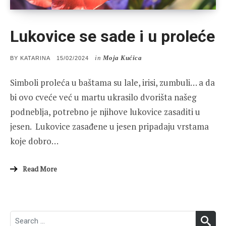
Lukovice se sade i u proleće
in
Moja Kućica
POSTED
BY
KATARINA
15/02/2024
ON
Simboli proleća u baštama su lale, irisi, zumbuli… a da
bi ovo cveće već u martu ukrasilo dvorišta našeg
podneblja, potrebno je njihove lukovice zasaditi u
jesen. Lukovice zasađene u jesen pripadaju vrstama
koje dobro…
Read More
Search
SEA