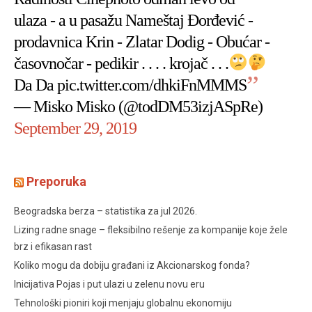
ulaza - a u pasažu Nameštaj Đorđević -
prodavnica Krin - Zlatar Dodig - Obućar -
časovnočar - pedikir . . . . krojač . . .
Da Da
pic.twitter.com/dhkiFnMMMS
— Misko Misko (@todDM53izjASpRe)
September 29, 2019
Preporuka
Beogradska berza – statistika za jul 2026.
Lizing radne snage – fleksibilno rešenje za kompanije koje žele
brz i efikasan rast
Koliko mogu da dobiju građani iz Akcionarskog fonda?
Inicijativa Pojas i put ulazi u zelenu novu eru
Tehnološki pioniri koji menjaju globalnu ekonomiju