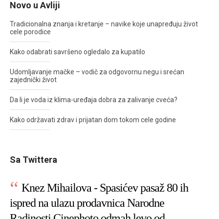
Novo u Avliji
Tradicionalna znanja i kretanje – navike koje unapređuju život
cele porodice
Kako odabrati savršeno ogledalo za kupatilo
Udomljavanje mačke – vodič za odgovornu negu i srećan
zajednički život
Da li je voda iz klima-uređaja dobra za zalivanje cveća?
Kako održavati zdrav i prijatan dom tokom cele godine
Sa Twittera
Knez Mihailova - Spasićev pasaž 80 ih
ispred na ulazu prodavnica Narodne
Radinosti Cinephoto odmah levo od