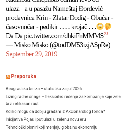
ulaza - a u pasažu Nameštaj Đorđević -
prodavnica Krin - Zlatar Dodig - Obućar -
časovnočar - pedikir . . . . krojač . . .
Da Da
pic.twitter.com/dhkiFnMMMS
— Misko Misko (@todDM53izjASpRe)
September 29, 2019
Preporuka
Beogradska berza – statistika za jul 2026.
Lizing radne snage – fleksibilno rešenje za kompanije koje žele
brz i efikasan rast
Koliko mogu da dobiju građani iz Akcionarskog fonda?
Inicijativa Pojas i put ulazi u zelenu novu eru
Tehnološki pioniri koji menjaju globalnu ekonomiju