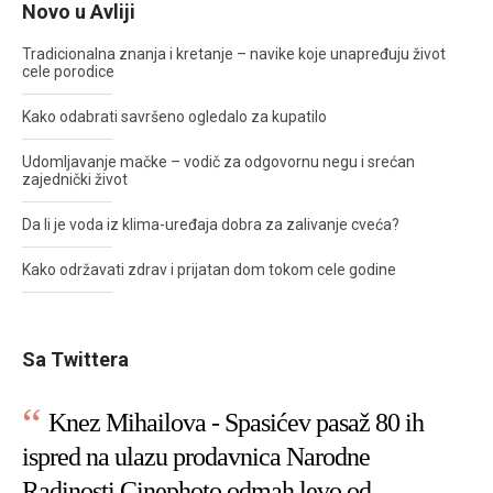
Novo u Avliji
Tradicionalna znanja i kretanje – navike koje unapređuju život
cele porodice
Kako odabrati savršeno ogledalo za kupatilo
Udomljavanje mačke – vodič za odgovornu negu i srećan
zajednički život
Da li je voda iz klima-uređaja dobra za zalivanje cveća?
Kako održavati zdrav i prijatan dom tokom cele godine
Sa Twittera
Knez Mihailova - Spasićev pasaž 80 ih
ispred na ulazu prodavnica Narodne
Radinosti Cinephoto odmah levo od