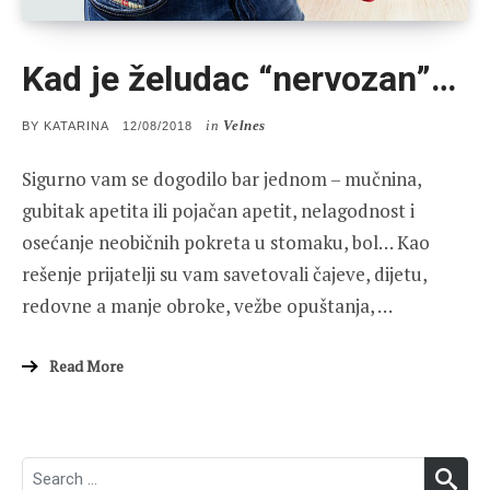
Kad je želudac “nervozan”…
in
Velnes
POSTED
BY
KATARINA
12/08/2018
ON
Sigurno vam se dogodilo bar jednom – mučnina,
gubitak apetita ili pojačan apetit, nelagodnost i
osećanje neobičnih pokreta u stomaku, bol… Kao
rešenje prijatelji su vam savetovali čajeve, dijetu,
redovne a manje obroke, vežbe opuštanja, …
Read More
Search
SEA