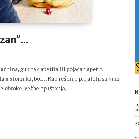
ozan”…
nina, gubitak apetita ili pojačan apetit,
a u stomaku, bol… Kao rešenje prijatelji su vam
je obroke, vežbe opuštanja, …
N
Tr
un
Ka
U