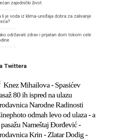
ećan zajednički život
 li je voda iz klima-uređaja dobra za zalivanje
veća?
ko održavati zdrav i prijatan dom tokom cele
odine
a Twittera
Knez Mihailova - Spasićev
asaž 80 ih ispred na ulazu
rodavnica Narodne Radinosti
inephoto odmah levo od ulaza - a
 pasažu Nameštaj Đorđević -
rodavnica Krin - Zlatar Dodig -