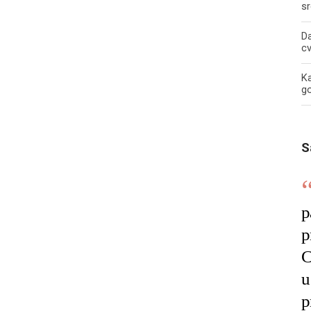
sr
Da
c
Ka
g
S
p
p
C
u
p