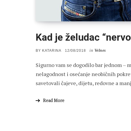
Kad je želudac “nerv
in
Velnes
POSTED
BY
KATARINA
12/08/2018
ON
Sigurno vam se dogodilo bar jednom – muč
nelagodnost i osećanje neobičnih pokret
savetovali čajeve, dijetu, redovne a man
Read More