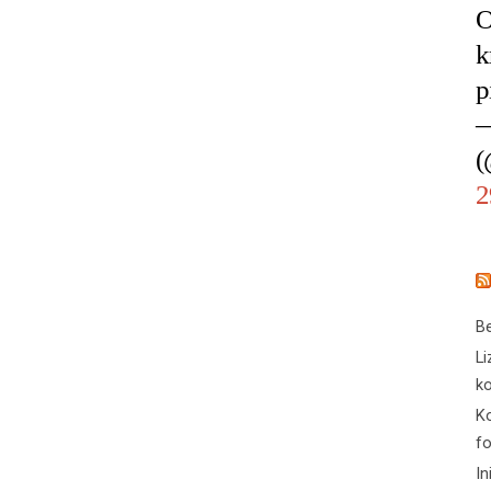
O
k
p
—
(
2
Be
Li
ko
Ko
f
In