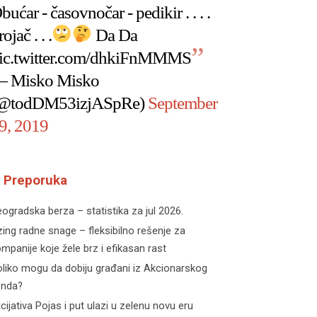
bućar - časovnočar - pedikir . . . .
rojač . . .
Da Da
ic.twitter.com/dhkiFnMMMS
 Misko Misko
@todDM53izjASpRe)
September
9, 2019
Preporuka
ogradska berza – statistika za jul 2026.
zing radne snage – fleksibilno rešenje za
mpanije koje žele brz i efikasan rast
liko mogu da dobiju građani iz Akcionarskog
onda?
icijativa Pojas i put ulazi u zelenu novu eru