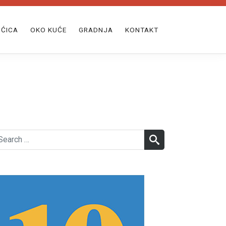
ĆICA
OKO KUĆE
GRADNJA
KONTAKT
earch
SEARCH
r: