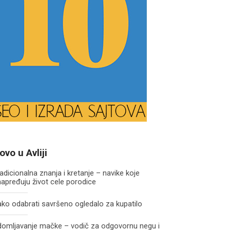
ovo u Avliji
adicionalna znanja i kretanje – navike koje
apređuju život cele porodice
ko odabrati savršeno ogledalo za kupatilo
domljavanje mačke – vodič za odgovornu negu i