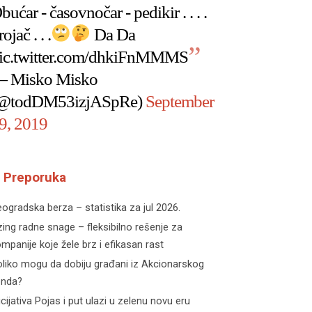
bućar - časovnočar - pedikir . . . .
rojač . . .
Da Da
ic.twitter.com/dhkiFnMMMS
 Misko Misko
@todDM53izjASpRe)
September
9, 2019
Preporuka
ogradska berza – statistika za jul 2026.
zing radne snage – fleksibilno rešenje za
mpanije koje žele brz i efikasan rast
liko mogu da dobiju građani iz Akcionarskog
onda?
icijativa Pojas i put ulazi u zelenu novu eru