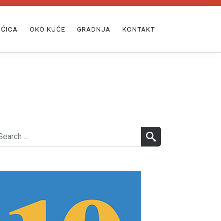
ĆICA
OKO KUĆE
GRADNJA
KONTAKT
earch
SEARCH
r: