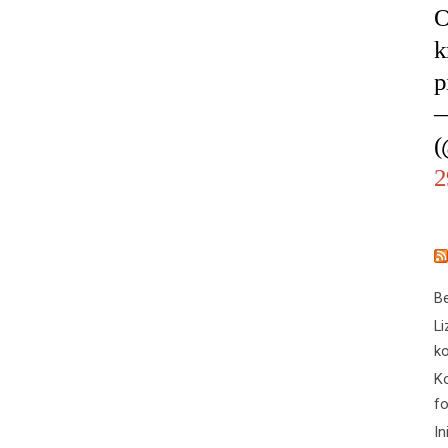
O
k
p
—
(
2
Be
Li
ko
Ko
f
In