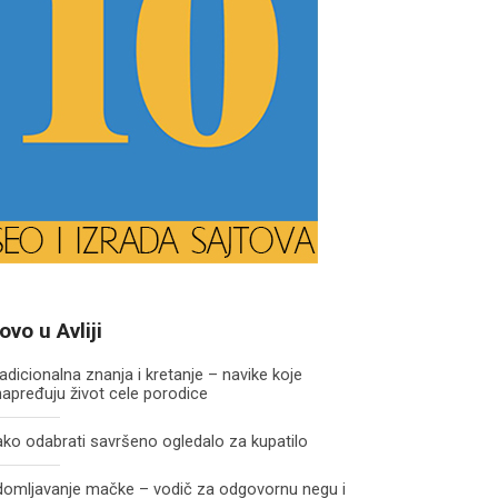
ovo u Avliji
adicionalna znanja i kretanje – navike koje
apređuju život cele porodice
ko odabrati savršeno ogledalo za kupatilo
domljavanje mačke – vodič za odgovornu negu i