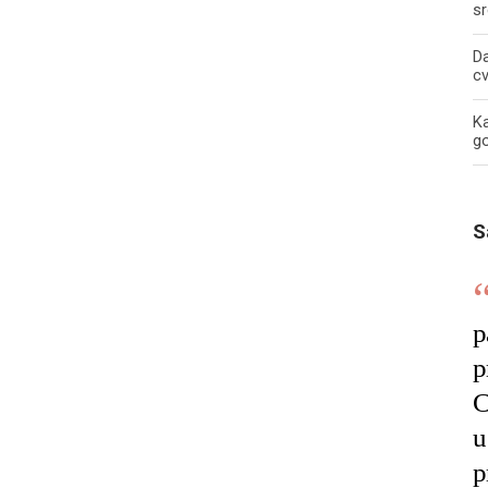
sr
Da
c
Ka
g
S
p
p
C
u
p