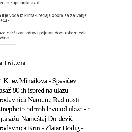
ećan zajednički život
 li je voda iz klima-uređaja dobra za zalivanje
veća?
ko održavati zdrav i prijatan dom tokom cele
odine
a Twittera
Knez Mihailova - Spasićev
asaž 80 ih ispred na ulazu
rodavnica Narodne Radinosti
inephoto odmah levo od ulaza - a
 pasažu Nameštaj Đorđević -
rodavnica Krin - Zlatar Dodig -