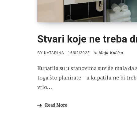
Stvari koje ne treba d
in
Moja Kućica
POSTED
BY
KATARINA
16/02/2023
ON
Kupatila su u stanovima suviše mala da s
toga što planirate – u kupatilu ne bi tre
vrlo…
Read More