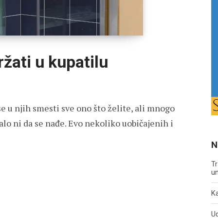
ržati u kupatilu
e u njih smesti sve ono što želite, ali mnogo
balo ni da se nađe. Evo nekoliko uobičajenih i
N
Tr
un
Ka
U