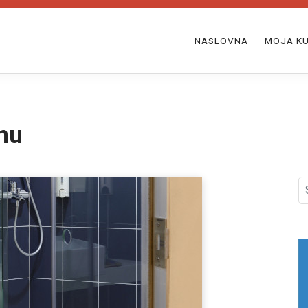
NASLOVNA
MOJA KU
nu
S
fo