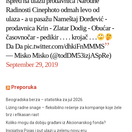
ispred na ulazu prodavnica Narodne
Radinosti Cinephoto odmah levo od
ulaza - a u pasažu Nameštaj Đorđević -
prodavnica Krin - Zlatar Dodig - Obućar -
časovnočar - pedikir . . . . krojač . . .
Da Da
pic.twitter.com/dhkiFnMMMS
— Misko Misko (@todDM53izjASpRe)
September 29, 2019
Preporuka
Beogradska berza – statistika za jul 2026.
Lizing radne snage – fleksibilno rešenje za kompanije koje žele
brz i efikasan rast
Koliko mogu da dobiju građani iz Akcionarskog fonda?
Inicijativa Pojas i put ulazi u zelenu novu eru