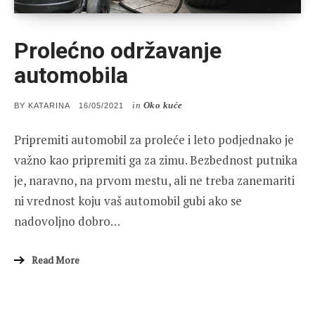
Prolećno održavanje
automobila
in
Oko kuće
POSTED
BY
KATARINA
16/05/2021
ON
Pripremiti automobil za proleće i leto podjednako je
važno kao pripremiti ga za zimu. Bezbednost putnika
je, naravno, na prvom mestu, ali ne treba zanemariti
ni vrednost koju vaš automobil gubi ako se
nadovoljno dobro…
Read More