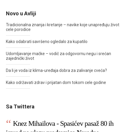
Novo u Avliji
Tradicionalna znanja i kretanje – navike koje unapređuju život
cele porodice
Kako odabrati savršeno ogledalo za kupatilo
Udomljavanje mačke – vodič za odgovornu negu i srećan
zajednički život
Da li je voda iz klima-uređaja dobra za zalivanje cveća?
Kako održavati zdrav i prijatan dom tokom cele godine
Sa Twittera
Knez Mihailova - Spasićev pasaž 80 ih