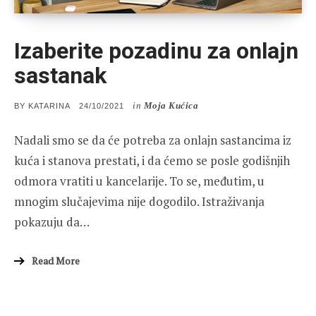
Izaberite pozadinu za onlajn
sastanak
in
Moja Kućica
POSTED
BY
KATARINA
24/10/2021
ON
Nadali smo se da će potreba za onlajn sastancima iz
kuća i stanova prestati, i da ćemo se posle godišnjih
odmora vratiti u kancelarije. To se, međutim, u
mnogim slučajevima nije dogodilo. Istraživanja
pokazuju da…
Read More