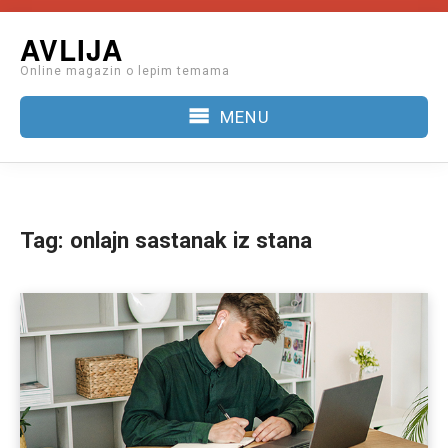
Skip
AVLIJA
to
Online magazin o lepim temama
content
MENU
Tag:
onlajn sastanak iz stana