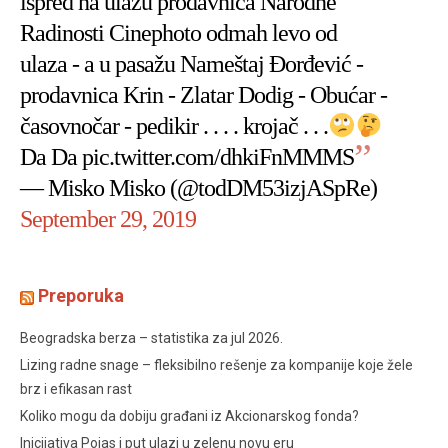
ispred na ulazu prodavnica Narodne
Radinosti Cinephoto odmah levo od
ulaza - a u pasažu Nameštaj Đorđević -
prodavnica Krin - Zlatar Dodig - Obućar -
časovnočar - pedikir . . . . krojač . . .
Da Da
pic.twitter.com/dhkiFnMMMS
— Misko Misko (@todDM53izjASpRe)
September 29, 2019
Preporuka
Beogradska berza – statistika za jul 2026.
Lizing radne snage – fleksibilno rešenje za kompanije koje žele
brz i efikasan rast
Koliko mogu da dobiju građani iz Akcionarskog fonda?
Inicijativa Pojas i put ulazi u zelenu novu eru