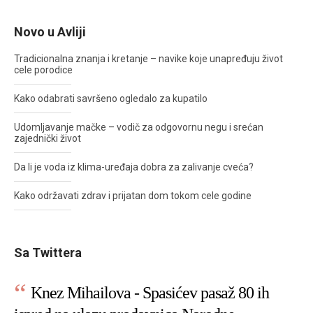
Novo u Avliji
Tradicionalna znanja i kretanje – navike koje unapređuju život
cele porodice
Kako odabrati savršeno ogledalo za kupatilo
Udomljavanje mačke – vodič za odgovornu negu i srećan
zajednički život
Da li je voda iz klima-uređaja dobra za zalivanje cveća?
Kako održavati zdrav i prijatan dom tokom cele godine
Sa Twittera
Knez Mihailova - Spasićev pasaž 80 ih