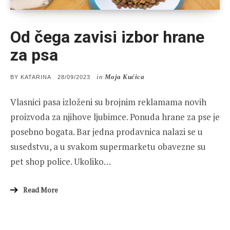
Od čega zavisi izbor hrane
za psa
in
Moja Kućica
POSTED
BY
KATARINA
28/09/2023
ON
Vlasnici pasa izloženi su brojnim reklamama novih
proizvoda za njihove ljubimce. Ponuda hrane za pse je
posebno bogata. Bar jedna prodavnica nalazi se u
susedstvu, a u svakom supermarketu obavezne su
pet shop police. Ukoliko…
Read More