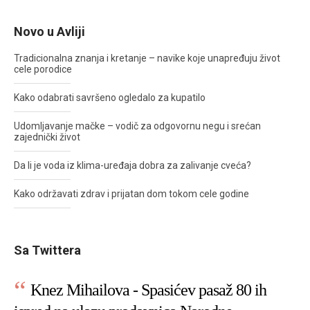
Novo u Avliji
Tradicionalna znanja i kretanje – navike koje unapređuju život
cele porodice
Kako odabrati savršeno ogledalo za kupatilo
Udomljavanje mačke – vodič za odgovornu negu i srećan
zajednički život
Da li je voda iz klima-uređaja dobra za zalivanje cveća?
Kako održavati zdrav i prijatan dom tokom cele godine
Sa Twittera
Knez Mihailova - Spasićev pasaž 80 ih