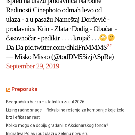
ispred na ulazu prodavnica Narodne
Radinosti Cinephoto odmah levo od
ulaza - a u pasažu Nameštaj Đorđević -
prodavnica Krin - Zlatar Dodig - Obućar -
časovnočar - pedikir . . . . krojač . . .
Da Da
pic.twitter.com/dhkiFnMMMS
— Misko Misko (@todDM53izjASpRe)
September 29, 2019
Preporuka
Beogradska berza – statistika za jul 2026.
Lizing radne snage – fleksibilno rešenje za kompanije koje žele
brz i efikasan rast
Koliko mogu da dobiju građani iz Akcionarskog fonda?
Inicijativa Pojas i put ulazi u zelenu novu eru