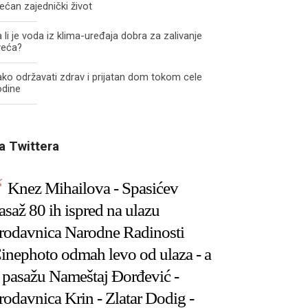
ećan zajednički život
 li je voda iz klima-uređaja dobra za zalivanje
veća?
ko održavati zdrav i prijatan dom tokom cele
odine
a Twittera
Knez Mihailova - Spasićev
asaž 80 ih ispred na ulazu
rodavnica Narodne Radinosti
inephoto odmah levo od ulaza - a
 pasažu Nameštaj Đorđević -
rodavnica Krin - Zlatar Dodig -