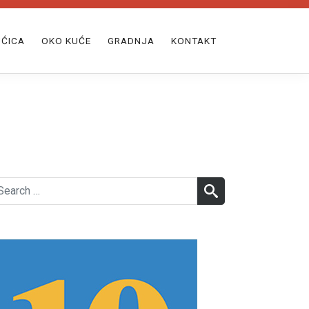
ĆICA
OKO KUĆE
GRADNJA
KONTAKT
earch
SEARCH
r: