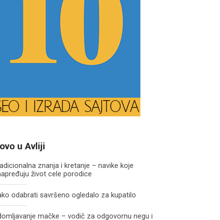
ovo u Avliji
adicionalna znanja i kretanje – navike koje
apređuju život cele porodice
ko odabrati savršeno ogledalo za kupatilo
domljavanje mačke – vodič za odgovornu negu i