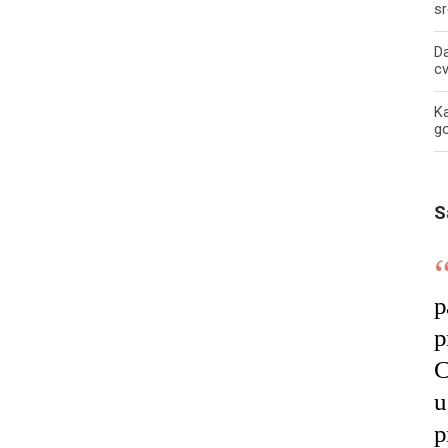
sr
Da
c
Ka
g
S
p
p
C
u
p