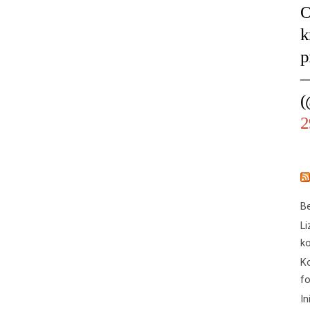
O
k
p
—
(
2
Be
Li
ko
Ko
f
In