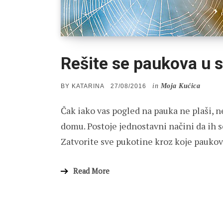
Rešite se paukova u 
in
Moja Kućica
POSTED
BY
KATARINA
27/08/2016
ON
Čak iako vas pogled na pauka ne plaši, 
domu. Postoje jednostavni načini da ih s
Zatvorite sve pukotine kroz koje pauko
Read More