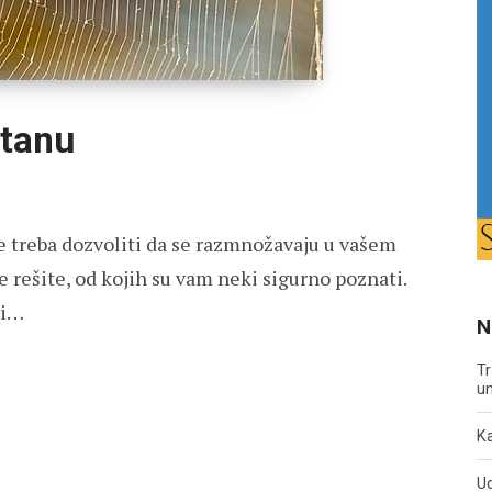
stanu
ne treba dozvoliti da se razmnožavaju u vašem
e rešite, od kojih su vam neki sigurno poznati.
vi…
N
Tr
un
Ka
U