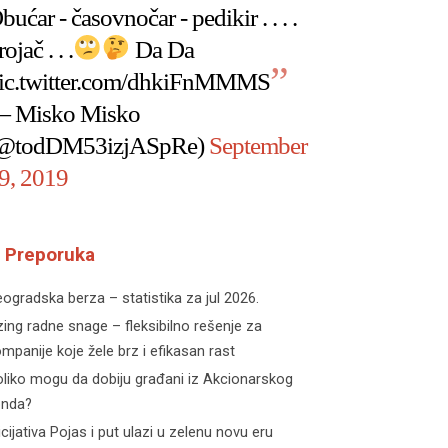
bućar - časovnočar - pedikir . . . .
rojač . . .
Da Da
ic.twitter.com/dhkiFnMMMS
 Misko Misko
@todDM53izjASpRe)
September
9, 2019
Preporuka
ogradska berza – statistika za jul 2026.
zing radne snage – fleksibilno rešenje za
mpanije koje žele brz i efikasan rast
liko mogu da dobiju građani iz Akcionarskog
onda?
icijativa Pojas i put ulazi u zelenu novu eru