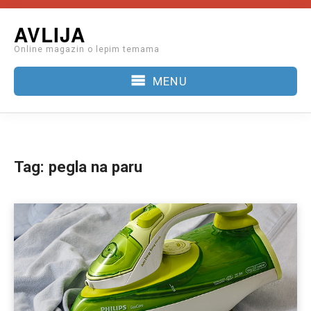
Skip
AVLIJA
to
Online magazin o lepim temama
content
MENU
Tag:
pegla na paru