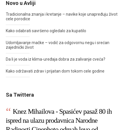
Novo u Avliji
Tradicionalna znanja i kretanje – navike koje unapređuju život
cele porodice
Kako odabrati savršeno ogledalo za kupatilo
Udomljavanje mačke – vodič za odgovornu negu i srećan
zajednički život
Da li je voda iz klima-uređaja dobra za zalivanje cveća?
Kako održavati zdrav i prijatan dom tokom cele godine
Sa Twittera
Knez Mihailova - Spasićev pasaž 80 ih
ispred na ulazu prodavnica Narodne
Radinosti Cinephoto odmah levo od