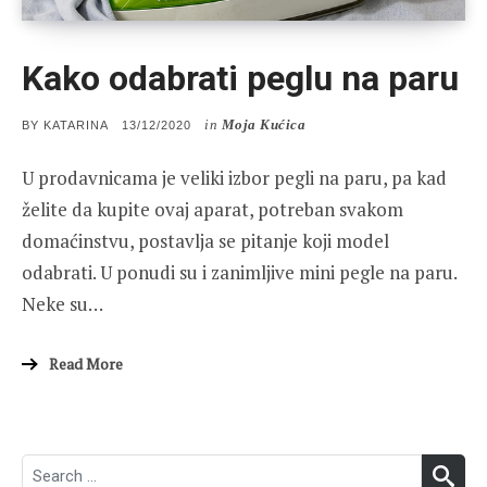
Kako odabrati peglu na paru
in
Moja Kućica
POSTED
BY
KATARINA
13/12/2020
ON
U prodavnicama je veliki izbor pegli na paru, pa kad
želite da kupite ovaj aparat, potreban svakom
domaćinstvu, postavlja se pitanje koji model
odabrati. U ponudi su i zanimljive mini pegle na paru.
Neke su…
Read More
Search
SEA