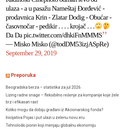
ulaza - a u pasažu Nameštaj Đorđević -
prodavnica Krin - Zlatar Dodig - Obućar -
časovnočar - pedikir . . . . krojač . . .
Da Da
pic.twitter.com/dhkiFnMMMS
— Misko Misko (@todDM53izjASpRe)
September 29, 2019
Preporuka
Beogradska berza – statistika za jul 2026.
Lizing radne snage – fleksibilno rešenje za kompanije koje žele
brz i efikasan rast
Koliko mogu da dobiju građani iz Akcionarskog fonda?
Inicijativa Pojas i put ulazi u zelenu novu eru
Tehnološki pioniri koji menjaju globalnu ekonomiju