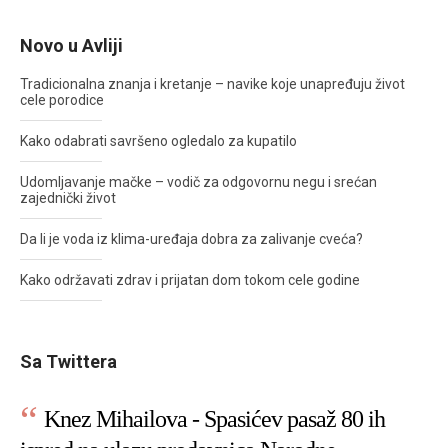
Novo u Avliji
Tradicionalna znanja i kretanje – navike koje unapređuju život
cele porodice
Kako odabrati savršeno ogledalo za kupatilo
Udomljavanje mačke – vodič za odgovornu negu i srećan
zajednički život
Da li je voda iz klima-uređaja dobra za zalivanje cveća?
Kako održavati zdrav i prijatan dom tokom cele godine
Sa Twittera
Knez Mihailova - Spasićev pasaž 80 ih