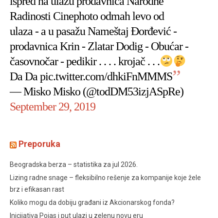
ispred na ulazu prodavnica Narodne
Radinosti Cinephoto odmah levo od
ulaza - a u pasažu Nameštaj Đorđević -
prodavnica Krin - Zlatar Dodig - Obućar -
časovnočar - pedikir . . . . krojač . . .
Da Da
pic.twitter.com/dhkiFnMMMS
— Misko Misko (@todDM53izjASpRe)
September 29, 2019
Preporuka
Beogradska berza – statistika za jul 2026.
Lizing radne snage – fleksibilno rešenje za kompanije koje žele
brz i efikasan rast
Koliko mogu da dobiju građani iz Akcionarskog fonda?
Inicijativa Pojas i put ulazi u zelenu novu eru