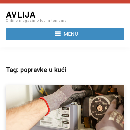
Skip
AVLIJA
to
Online magazin o lepim temama
content
MENU
Tag:
popravke u kući