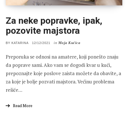
Za neke popravke, ipak,
pozovite majstora
in
Moja Kućica
POSTED
BY
KATARINA
12/12/2021
ON
Preporuka se odnosi na amatere, koji ponešto znaju
da poprave sami. Ako vam se dogodi kvar u kući,
prepoznajte koje poslove zaista možete da obavite, a
za koje je bolje pozvati majstora. Većinu problema
rešiće…
Read More