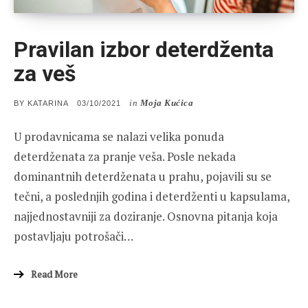
Pravilan izbor deterdženta
za veš
in
Moja Kućica
POSTED
BY
KATARINA
03/10/2021
ON
U prodavnicama se nalazi velika ponuda
deterdženata za pranje veša. Posle nekada
dominantnih deterdženata u prahu, pojavili su se
tečni, a poslednjih godina i deterdženti u kapsulama,
najjednostavniji za doziranje. Osnovna pitanja koja
postavljaju potrošači…
Read More