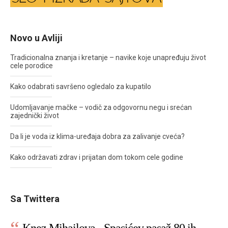
Novo u Avliji
Tradicionalna znanja i kretanje – navike koje unapređuju život
cele porodice
Kako odabrati savršeno ogledalo za kupatilo
Udomljavanje mačke – vodič za odgovornu negu i srećan
zajednički život
Da li je voda iz klima-uređaja dobra za zalivanje cveća?
Kako održavati zdrav i prijatan dom tokom cele godine
Sa Twittera