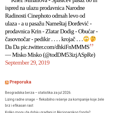
Knez Mihailova - Spasićev pasaž 80 ih
ispred na ulazu prodavnica Narodne
Radinosti Cinephoto odmah levo od
ulaza - a u pasažu Nameštaj Đorđević -
prodavnica Krin - Zlatar Dodig - Obućar -
časovnočar - pedikir . . . . krojač . . .
Da Da
pic.twitter.com/dhkiFnMMMS
— Misko Misko (@todDM53izjASpRe)
September 29, 2019
Preporuka
Beogradska berza – statistika za jul 2026.
Lizing radne snage – fleksibilno rešenje za kompanije koje žele
brz i efikasan rast
Koliko mogu da dobiju građani iz Akcionarskog fonda?