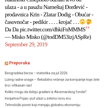
ulaza - a u pasažu Nameštaj Đorđević -
prodavnica Krin - Zlatar Dodig - Obućar -
časovnočar - pedikir . . . . krojač . . .
Da Da
pic.twitter.com/dhkiFnMMMS
— Misko Misko (@todDM53izjASpRe)
September 29, 2019
Preporuka
Beogradska berza – statistika za jul 2026.
Lizing radne snage – fleksibilno rešenje za kompanije koje žele
brz i efikasan rast
Koliko mogu da dobiju građani iz Akcionarskog fonda?
Inicijativa Pojas i put ulazi u zelenu novu eru
Tehnološki pioniri koji menjaju globalnu ekonomiju