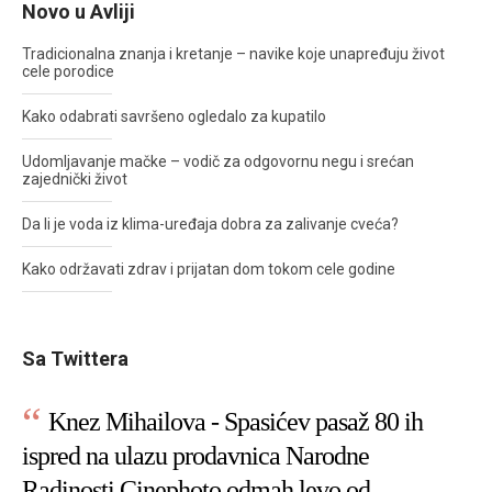
Novo u Avliji
Tradicionalna znanja i kretanje – navike koje unapređuju život
cele porodice
Kako odabrati savršeno ogledalo za kupatilo
Udomljavanje mačke – vodič za odgovornu negu i srećan
zajednički život
Da li je voda iz klima-uređaja dobra za zalivanje cveća?
Kako održavati zdrav i prijatan dom tokom cele godine
Sa Twittera
Knez Mihailova - Spasićev pasaž 80 ih
ispred na ulazu prodavnica Narodne
Radinosti Cinephoto odmah levo od