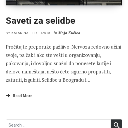
Saveti za selidbe
in
Moja Kućica
POSTED
BY
KATARINA
11/11/2018
ON
Pročitajte preporuke pažljivo. Nervoza redovno učini
svoje, pa čak i ako ste vešti u organizovanju,
pakovanju, i dovoljno snažni da ponesete kutije i
delove nameštaja, nešto ćete sigurno propustiti,
zaturiti, izgubiti. Selidbe u Beogradu i…
Read More
Search
SEA