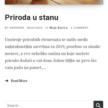
Priroda u stanu
in
Moja Kućica
POSTED
ON
BY
KATARINA
06/01/2019
1 COMMENT
ON
PRIRODA
U
Unošenje prirodnih elemenata se našlo među
STANU
najistaknutijim savetima za 2019, posebno za zimske
mesece, a evo nekoliko načina na koje možete
prirodu dodati u vaš dom. Sobne biljke su prvo što
vam pada na pamet,…
Read More
Search
SEA