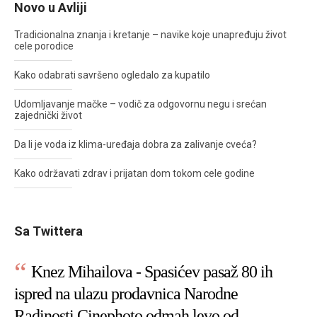
Novo u Avliji
Tradicionalna znanja i kretanje – navike koje unapređuju život
cele porodice
Kako odabrati savršeno ogledalo za kupatilo
Udomljavanje mačke – vodič za odgovornu negu i srećan
zajednički život
Da li je voda iz klima-uređaja dobra za zalivanje cveća?
Kako održavati zdrav i prijatan dom tokom cele godine
Sa Twittera
Knez Mihailova - Spasićev pasaž 80 ih
ispred na ulazu prodavnica Narodne
Radinosti Cinephoto odmah levo od