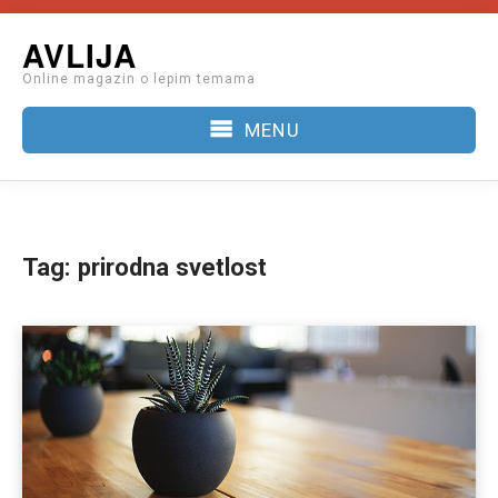
Skip
AVLIJA
to
Online magazin o lepim temama
content
MENU
Tag:
prirodna svetlost