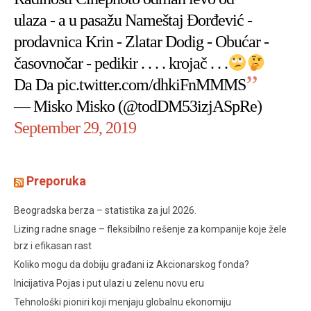
ulaza - a u pasažu Nameštaj Đorđević -
prodavnica Krin - Zlatar Dodig - Obućar -
časovnočar - pedikir . . . . krojač . . .
Da Da
pic.twitter.com/dhkiFnMMMS
— Misko Misko (@todDM53izjASpRe)
September 29, 2019
Preporuka
Beogradska berza – statistika za jul 2026.
Lizing radne snage – fleksibilno rešenje za kompanije koje žele
brz i efikasan rast
Koliko mogu da dobiju građani iz Akcionarskog fonda?
Inicijativa Pojas i put ulazi u zelenu novu eru
Tehnološki pioniri koji menjaju globalnu ekonomiju