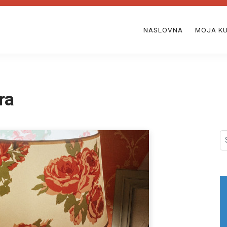
NASLOVNA
MOJA KU
ra
S
fo