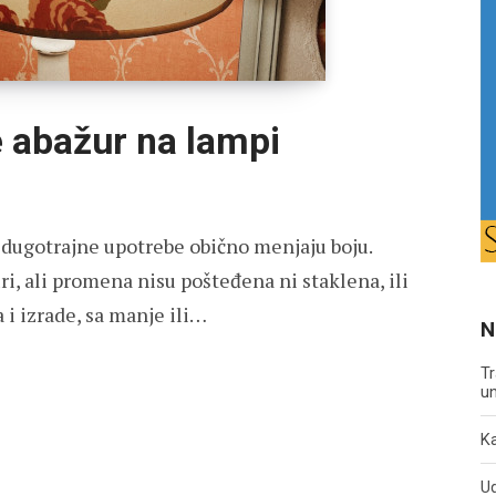
e abažur na lampi
d dugotrajne upotrebe obično menjaju boju.
ri, ali promena nisu pošteđena ni staklena, ili
 i izrade, sa manje ili…
N
Tr
un
Ka
U