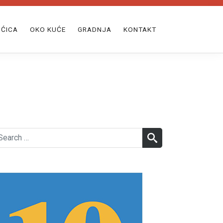
ĆICA
OKO KUĆE
GRADNJA
KONTAKT
earch
SEARCH
r: