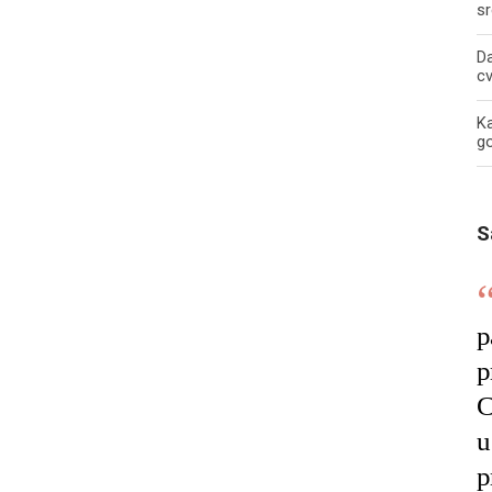
sr
Da
c
Ka
g
S
p
p
C
u
p