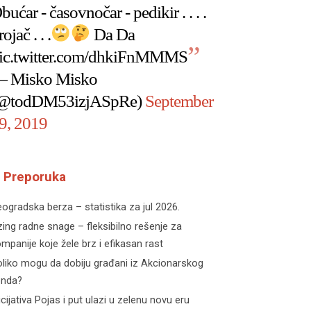
bućar - časovnočar - pedikir . . . .
rojač . . .
Da Da
ic.twitter.com/dhkiFnMMMS
 Misko Misko
@todDM53izjASpRe)
September
9, 2019
Preporuka
ogradska berza – statistika za jul 2026.
zing radne snage – fleksibilno rešenje za
mpanije koje žele brz i efikasan rast
liko mogu da dobiju građani iz Akcionarskog
onda?
icijativa Pojas i put ulazi u zelenu novu eru