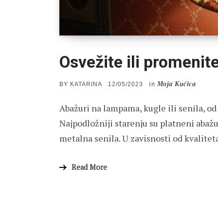
Osvežite ili promenit
in
Moja Kućica
POSTED
BY
KATARINA
12/05/2023
ON
Abažuri na lampama, kugle ili senila, o
Najpodložniji starenju su platneni abažu
metalna senila. U zavisnosti od kvaliteta
Read More