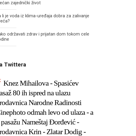
ećan zajednički život
 li je voda iz klima-uređaja dobra za zalivanje
veća?
ko održavati zdrav i prijatan dom tokom cele
odine
a Twittera
Knez Mihailova - Spasićev
asaž 80 ih ispred na ulazu
rodavnica Narodne Radinosti
inephoto odmah levo od ulaza - a
 pasažu Nameštaj Đorđević -
rodavnica Krin - Zlatar Dodig -