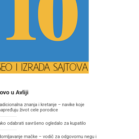
ovo u Avliji
adicionalna znanja i kretanje – navike koje
apređuju život cele porodice
ko odabrati savršeno ogledalo za kupatilo
domljavanje mačke – vodič za odgovornu negu i