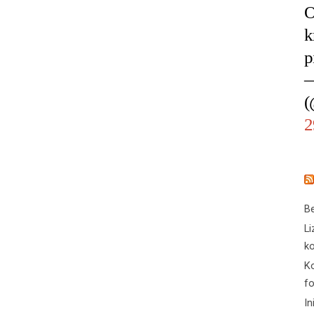
O
k
p
—
(
2
Be
Li
ko
Ko
f
In