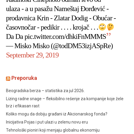
ulaza - a u pasažu Nameštaj Đorđević -
prodavnica Krin - Zlatar Dodig - Obućar -
časovnočar - pedikir . . . . krojač . . .
Da Da
pic.twitter.com/dhkiFnMMMS
— Misko Misko (@todDM53izjASpRe)
September 29, 2019
Preporuka
Beogradska berza – statistika za jul 2026.
Lizing radne snage – fleksibilno rešenje za kompanije koje žele
brz i efikasan rast
Koliko mogu da dobiju građani iz Akcionarskog fonda?
Inicijativa Pojas i put ulazi u zelenu novu eru
Tehnološki pioniri koji menjaju globalnu ekonomiju