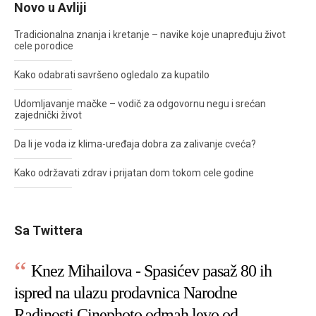
Novo u Avliji
Tradicionalna znanja i kretanje – navike koje unapređuju život
cele porodice
Kako odabrati savršeno ogledalo za kupatilo
Udomljavanje mačke – vodič za odgovornu negu i srećan
zajednički život
Da li je voda iz klima-uređaja dobra za zalivanje cveća?
Kako održavati zdrav i prijatan dom tokom cele godine
Sa Twittera
Knez Mihailova - Spasićev pasaž 80 ih
ispred na ulazu prodavnica Narodne
Radinosti Cinephoto odmah levo od