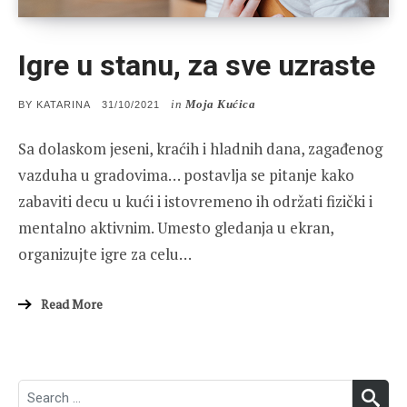
Igre u stanu, za sve uzraste
in
Moja Kućica
POSTED
BY
KATARINA
31/10/2021
ON
Sa dolaskom jeseni, kraćih i hladnih dana, zagađenog
vazduha u gradovima… postavlja se pitanje kako
zabaviti decu u kući i istovremeno ih održati fizički i
mentalno aktivnim. Umesto gledanja u ekran,
organizujte igre za celu…
Read More
Search
SEA