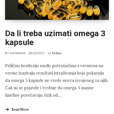
Da li treba uzimati omega 3
kapsule
in
Velnes
POSTED
BY
KATARINA
28/10/2017
ON
Priličnu konfuziju među potrošačima s vremena na
vreme izazivaju rezultati istraživanja koja pokazuju
da omega 3 kapsule ne vrede novca izvojenog za njih.
Čak su se pojavile i tvrdnje da omega 3 masne
kiseline povećavaju rizik od…
Read More