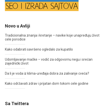
Novo u Avliji
Tradicionalna znanja i kretanje – navike koje unapređuju život
cele porodice
Kako odabrati savršeno ogledalo za kupatilo
Udomljavanje mačke – vodič za odgovornu negu i srećan
zajednički život
Da li je voda iz klima-uređaja dobra za zalivanje cveća?
Kako održavati zdrav i prijatan dom tokom cele godine
Sa Twittera