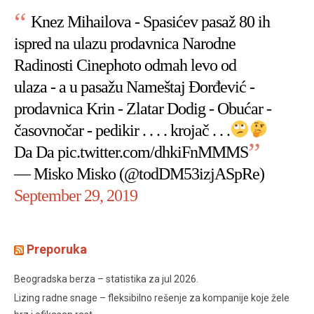
Knez Mihailova - Spasićev pasaž 80 ih
ispred na ulazu prodavnica Narodne
Radinosti Cinephoto odmah levo od
ulaza - a u pasažu Nameštaj Đorđević -
prodavnica Krin - Zlatar Dodig - Obućar -
časovnočar - pedikir . . . . krojač . . .
Da Da
pic.twitter.com/dhkiFnMMMS
— Misko Misko (@todDM53izjASpRe)
September 29, 2019
Preporuka
Beogradska berza – statistika za jul 2026.
Lizing radne snage – fleksibilno rešenje za kompanije koje žele