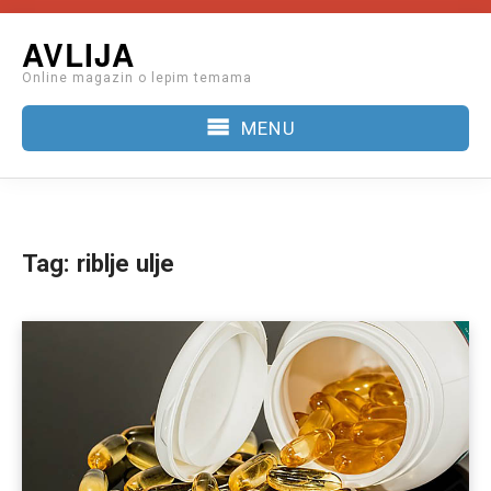
Skip
AVLIJA
to
Online magazin o lepim temama
content
MENU
Tag:
riblje ulje