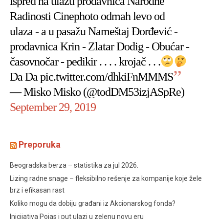
ispred na ulazu prodavnica Narodne
Radinosti Cinephoto odmah levo od
ulaza - a u pasažu Nameštaj Đorđević -
prodavnica Krin - Zlatar Dodig - Obućar -
časovnočar - pedikir . . . . krojač . . .
Da Da
pic.twitter.com/dhkiFnMMMS
— Misko Misko (@todDM53izjASpRe)
September 29, 2019
Preporuka
Beogradska berza – statistika za jul 2026.
Lizing radne snage – fleksibilno rešenje za kompanije koje žele
brz i efikasan rast
Koliko mogu da dobiju građani iz Akcionarskog fonda?
Inicijativa Pojas i put ulazi u zelenu novu eru