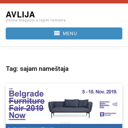
Skip
AVLIJA
to
Online magazin o lepim temama
content
MENU
Tag:
sajam nameštaja