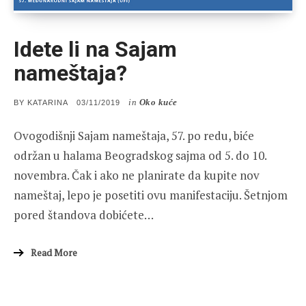
Idete li na Sajam
nameštaja?
in
Oko kuće
POSTED
BY
KATARINA
03/11/2019
ON
Ovogodišnji Sajam nameštaja, 57. po redu, biće
održan u halama Beogradskog sajma od 5. do 10.
novembra. Čak i ako ne planirate da kupite nov
nameštaj, lepo je posetiti ovu manifestaciju. Šetnjom
pored štandova dobićete…
Read More