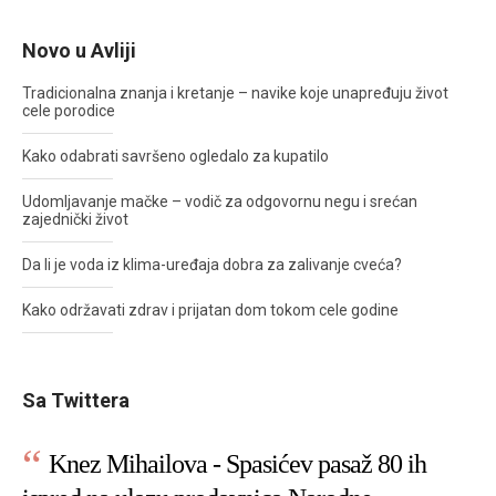
Novo u Avliji
Tradicionalna znanja i kretanje – navike koje unapređuju život
cele porodice
Kako odabrati savršeno ogledalo za kupatilo
Udomljavanje mačke – vodič za odgovornu negu i srećan
zajednički život
Da li je voda iz klima-uređaja dobra za zalivanje cveća?
Kako održavati zdrav i prijatan dom tokom cele godine
Sa Twittera
Knez Mihailova - Spasićev pasaž 80 ih