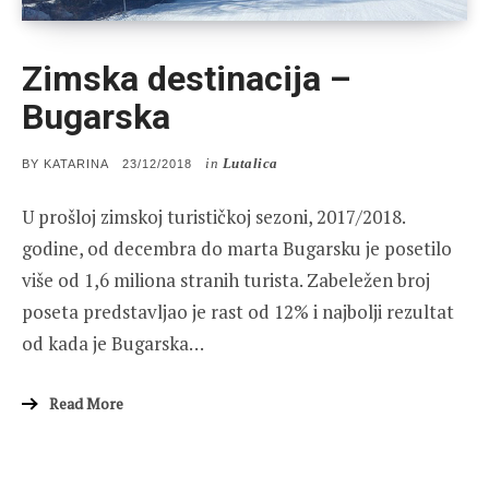
Zimska destinacija –
Bugarska
in
Lutalica
POSTED
BY
KATARINA
23/12/2018
ON
U prošloj zimskoj turističkoj sezoni, 2017/2018.
godine, od decembra do marta Bugarsku je posetilo
više od 1,6 miliona stranih turista. Zabeležen broj
poseta predstavljao je rast od 12% i najbolji rezultat
od kada je Bugarska…
Read More