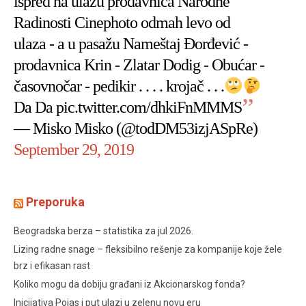
ispred na ulazu prodavnica Narodne
Radinosti Cinephoto odmah levo od
ulaza - a u pasažu Nameštaj Đorđević -
prodavnica Krin - Zlatar Dodig - Obućar -
časovnočar - pedikir . . . . krojač . . .
Da Da
pic.twitter.com/dhkiFnMMMS
— Misko Misko (@todDM53izjASpRe)
September 29, 2019
Preporuka
Beogradska berza – statistika za jul 2026.
Lizing radne snage – fleksibilno rešenje za kompanije koje žele
brz i efikasan rast
Koliko mogu da dobiju građani iz Akcionarskog fonda?
Inicijativa Pojas i put ulazi u zelenu novu eru