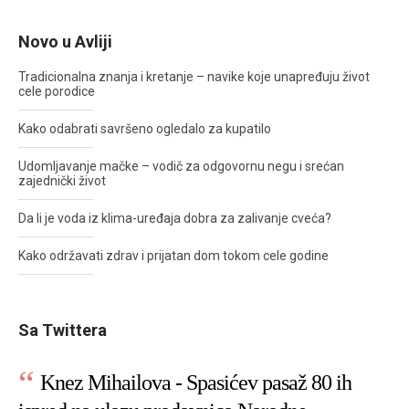
Novo u Avliji
Tradicionalna znanja i kretanje – navike koje unapređuju život
cele porodice
Kako odabrati savršeno ogledalo za kupatilo
Udomljavanje mačke – vodič za odgovornu negu i srećan
zajednički život
Da li je voda iz klima-uređaja dobra za zalivanje cveća?
Kako održavati zdrav i prijatan dom tokom cele godine
Sa Twittera
Knez Mihailova - Spasićev pasaž 80 ih