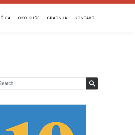
ĆICA
OKO KUĆE
GRADNJA
KONTAKT
earch
SEARCH
r: