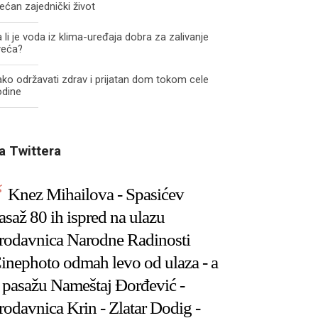
ećan zajednički život
 li je voda iz klima-uređaja dobra za zalivanje
veća?
ko održavati zdrav i prijatan dom tokom cele
odine
a Twittera
Knez Mihailova - Spasićev
asaž 80 ih ispred na ulazu
rodavnica Narodne Radinosti
inephoto odmah levo od ulaza - a
 pasažu Nameštaj Đorđević -
rodavnica Krin - Zlatar Dodig -