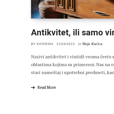
Antikvitet, ili samo v
in
Moja Kućica
POSTED
BY
KATARINA
21/04/2023
ON
Nazivi antikvitet i vintidž veoma često
oblastima kojima su primereni. Nas na 
stari nameštaj i upotrebni predmeti, ka
Read More