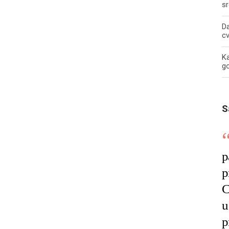
sr
Da
c
Ka
g
S
p
p
C
u
p