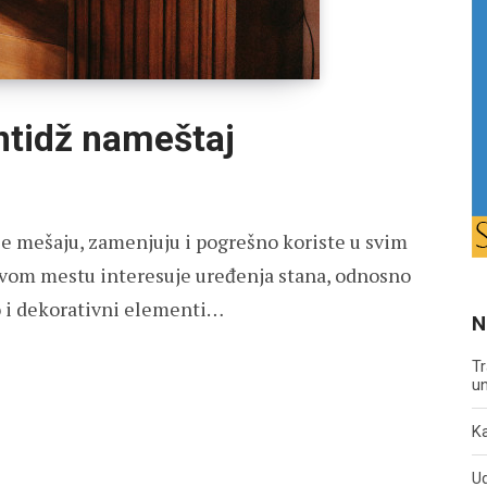
intidž nameštaj
 se mešaju, zamenjuju i pogrešno koriste u svim
ovom mestu interesuje uređenja stana, odnosno
o i dekorativni elementi…
N
Tr
un
Ka
U