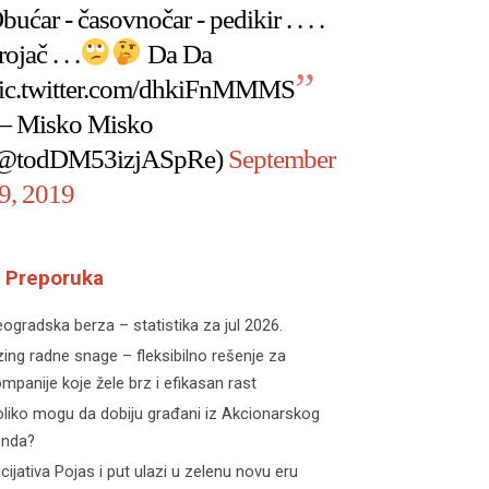
bućar - časovnočar - pedikir . . . .
rojač . . .
Da Da
ic.twitter.com/dhkiFnMMMS
 Misko Misko
@todDM53izjASpRe)
September
9, 2019
Preporuka
ogradska berza – statistika za jul 2026.
zing radne snage – fleksibilno rešenje za
mpanije koje žele brz i efikasan rast
liko mogu da dobiju građani iz Akcionarskog
onda?
icijativa Pojas i put ulazi u zelenu novu eru