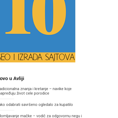
ovo u Avliji
adicionalna znanja i kretanje – navike koje
apređuju život cele porodice
ko odabrati savršeno ogledalo za kupatilo
domljavanje mačke – vodič za odgovornu negu i