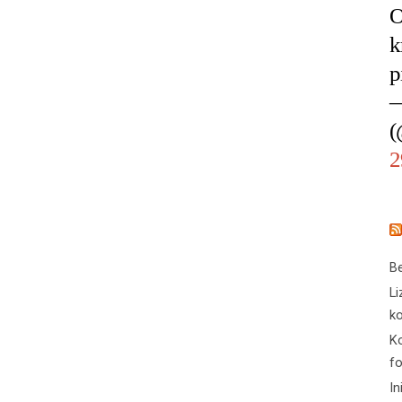
O
k
p
—
(
2
Be
Li
ko
Ko
f
In